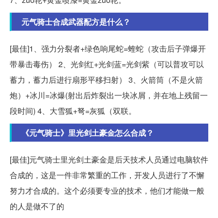
元气骑士合成武器配方是什么？
[最佳]1、强力分裂者+绿色响尾蛇=蝰蛇（攻击后子弹爆开
带暴击毒伤） 2、光剑红+光剑蓝=光剑紫（可以普攻可以
蓄力，蓄力后进行扇形平移扫射） 3、火箭筒（不是火箭
炮）+冰川=冰爆(射出后炸裂出一块冰屑，并在地上残留一
段时间) 4、大雪狐+弩=灰狐（双联。
《元气骑士》里光剑土豪金怎么合成？
[最佳]元气骑士里光剑土豪金是后天技术人员通过电脑软件
合成的，这是一件非常繁重的工作，开发人员进行了不懈
努力才合成的。这个必须要专业的技术，他们才能做一般
的人是做不了的