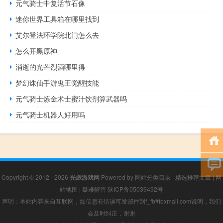
元气骑士中复活节石像
迷你世界工具箱在哪里找到
艾尔登法环学院北门怎么去
怎么开黑原神
消逝的光芒烈酒哪里得
梦幻诛仙手游鬼王觉醒技能
元气骑士炼金术士蜜汁饮剂算武器吗
元气骑士机器人好用吗
Copyright © 2012 - 2026
光彪游戏网
Powered by
网站分类目录
|
精选推荐文章
|
网
站地图
|
疑难解答
陕ICP备05039492号
声明：本站内容来自互联网，如信息有错误可发邮件到f_fb#foxmail.com说明，我们
会及时纠正，谢谢