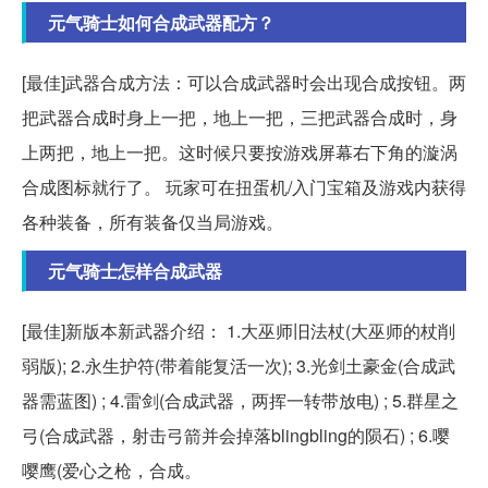
元气骑士如何合成武器配方？
[最佳]武器合成方法：可以合成武器时会出现合成按钮。两
把武器合成时身上一把，地上一把，三把武器合成时，身
上两把，地上一把。这时候只要按游戏屏幕右下角的漩涡
合成图标就行了。 玩家可在扭蛋机/入门宝箱及游戏内获得
各种装备，所有装备仅当局游戏。
元气骑士怎样合成武器
[最佳]新版本新武器介绍： 1.大巫师旧法杖(大巫师的杖削
弱版); 2.永生护符(带着能复活一次); 3.光剑土豪金(合成武
器需蓝图) ; 4.雷剑(合成武器，两挥一转带放电) ; 5.群星之
弓(合成武器，射击弓箭并会掉落blingbling的陨石) ; 6.嘤
嘤鹰(爱心之枪，合成。