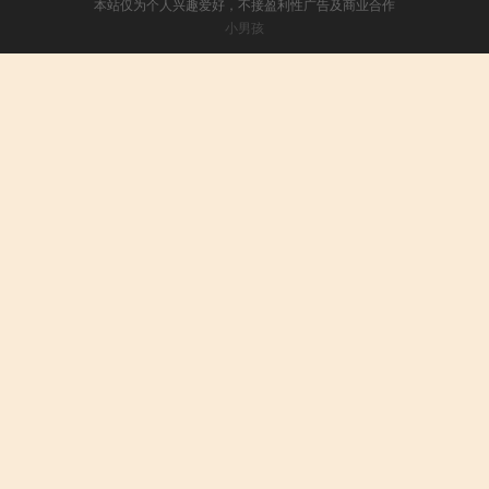
本站仅为个人兴趣爱好，不接盈利性广告及商业合作
小男孩