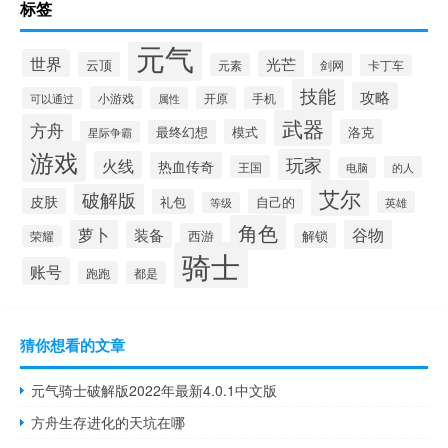
标签
元气
世界
光芒
云顶
元素
剑网
卡丁车
技能
攻略
小游戏
开原
手机
可以通过
属性
武器
方舟
模式
洛克
最终幻想
星际争霸
游戏
玩家
火线
热血传奇
王国
的人
电脑
艾尔
破解版
皮肤
礼包
自己的
英雄
等级
角色
萝卜
谷物
装备
西游
解锁
荣耀
骑士
账号
跑跑
都是
猜你想看的文章
元气骑士破解版2022年最新4.0.1中文版
方舟生存进化的天坑在哪