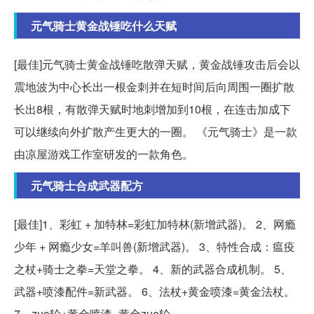
元气骑士黄金战锤吃什么天赋
[最佳]元气骑士黄金战锤吃散弹天赋，黄金战锤攻击后会以
震地波为中心长出一根金刺并在短时间后向周围一圈扩散
长出8根，有散弹天赋时地刺增加到10根，在连击加成下
可以继续向外扩散产生更大的一圈。 《元气骑士》是一款
由凉屋游戏工作室研发的一款角色。
元气骑士合成武器配方
[最佳]1、彩虹 + 加特林=彩虹加特林(新增武器)。 2、网瘾
少年 + 网瘾少女=羊叫兽(新增武器)。 3、特性合成：瘟疫
之杖+骑士之拳=天堂之拳。 4、新的武器合成机制。 5、
武器+喷漆配件=新武器。 6、法杖+黄金喷漆=黄金法杖。
7、zuo轮+黄金喷漆=黄金zuo轮。