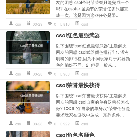
友的困惑 csol圣诞节荣誉只能完成一个
吗? 在csol中,圣诞节的荣誉任务只能完
成一次。这是因为这些任务是限...
cso
03-29
0
810
csol
csol红色最强武器
以下围绕“csol红色最强武器”主题解决
网友的困惑 csol武器颜色排行? 1. 没有
明确的排行榜,因为不同玩家对于武器颜
色的偏好不同。2. 但是一般来...
cso
03-28
0
968
csol
csol荣誉最快获得
以下围绕“csol荣誉最快获得”主题解决
网友的困惑 csol自豪的单身汉荣誉怎么
做? CSOL的“自豪的单身汉”荣誉任务是
要求玩家在游戏中达成一系列条件...
cso
03-28
0
922
csol
csol角色名颜色