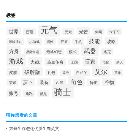
标签
元气
世界
光芒
云顶
元素
剑网
卡丁车
技能
攻略
小游戏
开原
手机
可以通过
属性
武器
方舟
模式
洛克
最终幻想
星际争霸
游戏
玩家
火线
热血传奇
王国
的人
电脑
艾尔
破解版
皮肤
礼包
自己的
英雄
等级
角色
萝卜
谷物
装备
西游
解锁
荣耀
骑士
账号
跑跑
都是
猜你想看的文章
方舟生存进化优质生肉英文