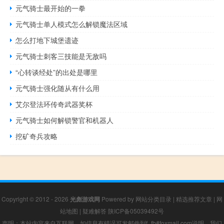
元气骑士最开始的一拳
元气骑士单人模式怎么解锁魔法区域
怎么打地下城堡遗迹
元气骑士刺客三技能是无敌吗
“心转谈经处”的出处是哪里
元气骑士强化随从有什么用
艾尔登法环传奇武器奖杯
元气骑士如何解锁警官和机器人
挖矿奇兵攻略
Copyright © 2012 - 2026
光彪游戏网
Powered by
网站分类目录
|
精选推荐文章
|
网
站地图
|
疑难解答
陕ICP备05039492号
声明：本站内容来自互联网，如信息有错误可发邮件到f_fb#foxmail.com说明，我们