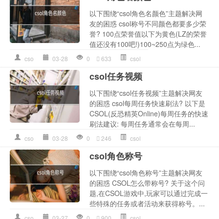
以下围绕“csol角色名颜色”主题解决网
友的困惑 csol称号不同颜色都要多少荣
誉? 100点荣誉值以下为黄色(LZ的荣誉
值还没有100吧!)100~250点为绿色...
cso
03-28
0
633
csol
csol任务视频
以下围绕“csol任务视频”主题解决网友
的困惑 csol每周任务快速刷法? 以下是
CSOL(反恐精英Online)每周任务的快速
刷法建议: 每周任务通常会在每周...
cso
03-28
0
246
csol
csol角色称号
以下围绕“csol角色称号”主题解决网友
的困惑 CSOL怎么带称号? 关于这个问
题,在CSOL游戏中,玩家可以通过完成一
些特殊的任务或者活动来获得称号。...
cso
03-27
0
900
csol