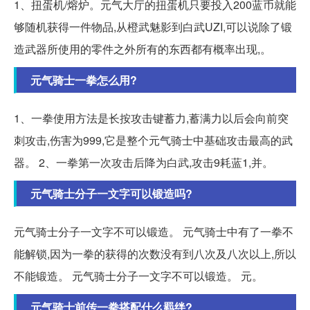
1、扭蛋机/熔炉。元气大厅的扭蛋机只要投入200蓝币就能
够随机获得一件物品,从橙武魅影到白武UZI,可以说除了锻
造武器所使用的零件之外所有的东西都有概率出现,。
元气骑士一拳怎么用?
1、一拳使用方法是长按攻击键蓄力,蓄满力以后会向前突
刺攻击,伤害为999,它是整个元气骑士中基础攻击最高的武
器。 2、一拳第一次攻击后降为白武,攻击9耗蓝1,并。
元气骑士分子一文字可以锻造吗?
元气骑士分子一文字不可以锻造。 元气骑士中有了一拳不
能解锁,因为一拳的获得的次数没有到八次及八次以上,所以
不能锻造。 元气骑士分子一文字不可以锻造。 元。
元气骑士前传一拳搭配什么羁绊?