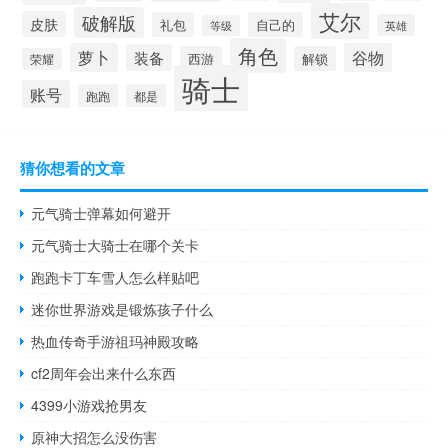
艾尔
破解版
皮肤
礼包
自己的
英雄
等级
角色
萝卜
谷物
装备
西游
解锁
荣耀
骑士
账号
跑跑
都是
猜你想看的文章
元气骑士弹幕如何避开
元气骑士大骑士在哪个关卡
跑跑卡丁车雪人怎么样贴吧
迷你世界游戏是锻炼孩子什么
热血传奇手游祖玛神殿攻略
cf2周年会出来什么东西
4399小游戏抢男友
原神大招怎么没伤害