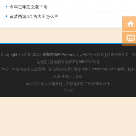
今年过年怎么老下雨
造梦西游3金角大王怎么画
Copyright © 2012 - 2026
光彪游戏网
Powered by
网站分类目录
|
精选推荐文章
|
网
站地图
|
疑难解答
陕ICP备05039492号
声明：本站内容来自互联网，如信息有错误可发邮件到f_fb#foxmail.com说明，我们
会及时纠正，谢谢
本站仅为个人兴趣爱好，不接盈利性广告及商业合作
小男孩