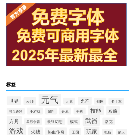
标签
元气
世界
光芒
云顶
元素
剑网
卡丁车
技能
攻略
小游戏
开原
手机
可以通过
属性
武器
方舟
模式
洛克
最终幻想
星际争霸
游戏
玩家
火线
热血传奇
王国
的人
电脑