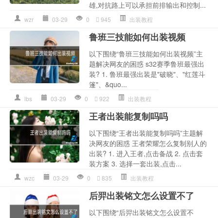
雄,对抗路上可以承担前排输出和控制...
wzr
03-29
0
945
出装教程
鲁班三技能如何出装视频
以下围绕“鲁班三技能如何出装视频”主
题解决网友的困惑 s32赛季鲁班最强出
装? 1. 鲁班最强出装是"破晓"、"红莲斗
篷"、&quo...
lbs
03-29
0
922
出装教程
王者出装能复制吗吗
以下围绕“王者出装能复制吗吗”主题解
决网友的困惑 王者荣耀怎么复制别人的
出装? 1. 进入王者,点击备战 2. 点击套
装方案 3. 选择一套出装,点击...
wzc
03-29
0
835
出装教程
后羿出装铭文怎么设置不了
以下围绕“后羿出装铭文怎么设置不