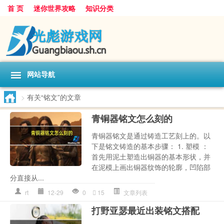
首 页
迷你世界攻略
知识分类
网站导航
>
有关“铭文”的文章
青铜器铭文怎么刻的
青铜器铭文是通过铸造工艺刻上的。以
下是铭文铸造的基本步骤： 1. 塑模 ：
首先用泥土塑造出铜器的基本形状，并
在泥模上画出铜器纹饰的轮廓，凹陷部
分直接从...
rt
12-29
0
15
文章列表
打野亚瑟最近出装铭文搭配