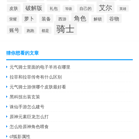
艾尔
破解版
皮肤
礼包
自己的
英雄
等级
角色
萝卜
谷物
装备
西游
解锁
荣耀
骑士
账号
跑跑
都是
猜你想看的文章
元气骑士里面的电子羊肖在哪里
拉菲和拉菲传奇有什么区别
元气骑士游侠哪个皮肤最好看
黑科技出装玄策
诛仙手游怎么建号
原神元素巨龙怎么打
怎么给原神角色喂食
cf狐影属性