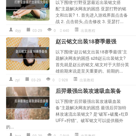
以下围绕“打野亚瑟最近出装铭文搭
配”主题解决网友的困惑 亚瑟打野的铭
文和出装? 1. 首先进入游戏界面点击备
战 2. 点击箭头,点击修改 3. 亚瑟打...
dyy
03-29
0
440
出装教程
赵云铭文出装18赛季最强
以下围绕“赵云铭文出装18赛季最强”主
题解决网友的困惑 s28赵云出装铭文?
首先就是赵云的铭文,铭文对于大部分英
雄前期来说是至关重要的。前期的...
zyl
03-29
0
928
出装教程
后羿最强出装攻速吸血装备
以下围绕“后羿最强出装攻速吸血装
备”主题解决网友的困惑 最强后羿加特
林攻速流出装铭文? 是“破军+破魔+红B
UFF+狩猎”。破军铭文可以提供额外
的...
hyz
03-29
0
919
出装教程