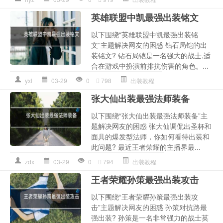
英雄联盟中凯最强出装铭文
以下围绕“英雄联盟中凯最强出装铭
文”主题解决网友的困惑 钻石局铠的出
装铭文? 钻石局铠是一名强大的战士,适
合在游戏中扮演前排抗伤害的角色。...
yxl
03-29
0
798
出装教程
张大仙出装最强法师装备
以下围绕“张大仙出装最强法师装备”主
题解决网友的困惑 张大仙调侃出圣杯和
面具的爆发型法师，你如何看待出装和
此问题? 最近王者荣耀的主播界最...
zdx
03-29
0
794
出装教程
王者荣耀孙策最强出装攻击
以下围绕“王者荣耀孙策最强出装攻
击”主题解决网友的困惑 孙策对抗路最
强出装? 孙策是一名非常强力的战士英