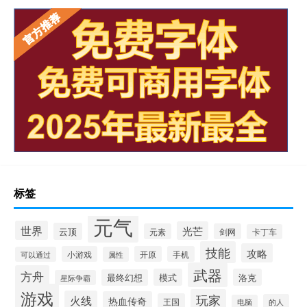
标签
元气
世界
光芒
云顶
元素
剑网
卡丁车
技能
攻略
小游戏
开原
手机
可以通过
属性
武器
方舟
模式
洛克
最终幻想
星际争霸
游戏
玩家
火线
热血传奇
王国
的人
电脑