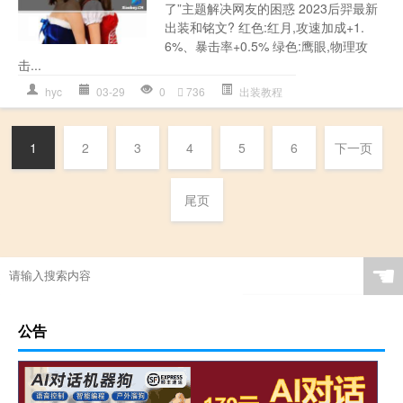
了”主题解决网友的困惑 2023后羿最新
出装和铭文? 红色:红月,攻速加成+1.
6%、暴击率+0.5% 绿色:鹰眼,物理攻
击...
hyc
03-29
0
736
出装教程
1
2
3
4
5
6
下一页
尾页
☚
公告