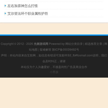
左右加原神怎么打怪
艾尔登法环个职业属性护符
Copyright © 2012 - 2026
光彪游戏网
Powered by
网站分类目录
|
精选推荐文章
|
网
站地图
|
疑难解答
陕ICP备05039492号
声明：本站内容来自互联网，如信息有错误可发邮件到f_fb#foxmail.com说明，我们
会及时纠正，谢谢
本站仅为个人兴趣爱好，不接盈利性广告及商业合作
小男孩