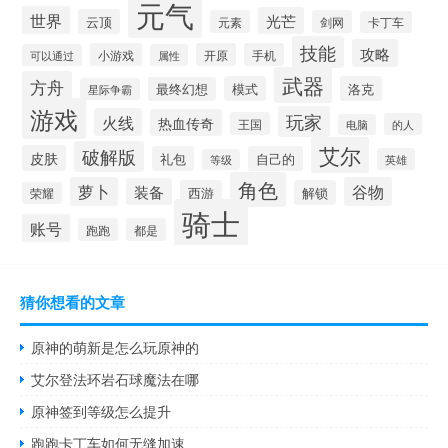
元气
世界
光芒
云顶
元素
剑网
卡丁车
技能
攻略
小游戏
开原
手机
可以通过
属性
武器
方舟
模式
洛克
最终幻想
星际争霸
游戏
玩家
火线
热血传奇
王国
的人
电脑
艾尔
破解版
皮肤
礼包
自己的
英雄
等级
角色
萝卜
谷物
装备
西游
解锁
荣耀
骑士
账号
跑跑
都是
猜你想看的文章
原神的萌新是怎么玩原神的
艾尔登法环岩石球魔法在哪
原神签到等级怎么提升
跑跑卡丁车如何无缝加速