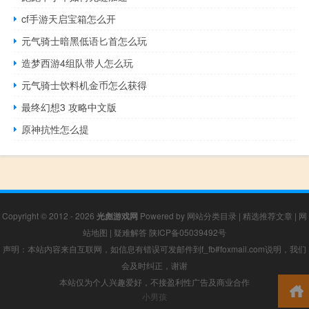
cf手游天启宝箱怎么开
元气骑士暗黑低语匕首怎么玩
造梦西游4组队带人怎么玩
元气骑士饮料机金币怎么获得
最终幻想3 攻略中文版
原神抗性怎么提
Copyright © 2012 - 2026
光彪游戏网
Powered by
网站分类目录
|
精选推荐文章
|
网
站地图
|
疑难解答
陕ICP备05039492号
声明：本站内容来自互联网，如信息有错误可发邮件到f_fb#foxmail.com说明，我们
会及时纠正，谢谢
本站仅为个人兴趣爱好，不接盈利性广告及商业合作
小男孩