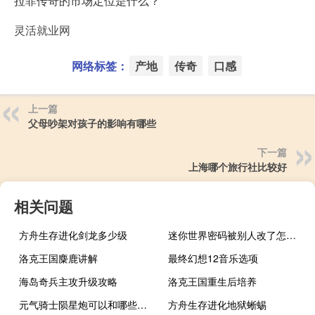
拉菲传奇的市场定位是什么？
灵活就业网
网络标签：
产地
传奇
口感
上一篇
父母吵架对孩子的影响有哪些
下一篇
上海哪个旅行社比较好
相关问题
方舟生存进化剑龙多少级
迷你世界密码被别人改了怎么办
洛克王国麋鹿讲解
最终幻想12音乐选项
海岛奇兵主攻升级攻略
洛克王国重生后培养
元气骑士陨星炮可以和哪些武器融合
方舟生存进化地狱蜥蜴