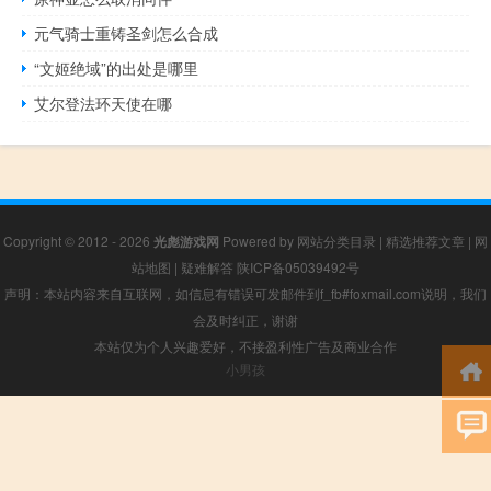
元气骑士重铸圣剑怎么合成
“文姬绝域”的出处是哪里
艾尔登法环天使在哪
Copyright © 2012 - 2026
光彪游戏网
Powered by
网站分类目录
|
精选推荐文章
|
网
站地图
|
疑难解答
陕ICP备05039492号
声明：本站内容来自互联网，如信息有错误可发邮件到f_fb#foxmail.com说明，我们
会及时纠正，谢谢
本站仅为个人兴趣爱好，不接盈利性广告及商业合作
小男孩