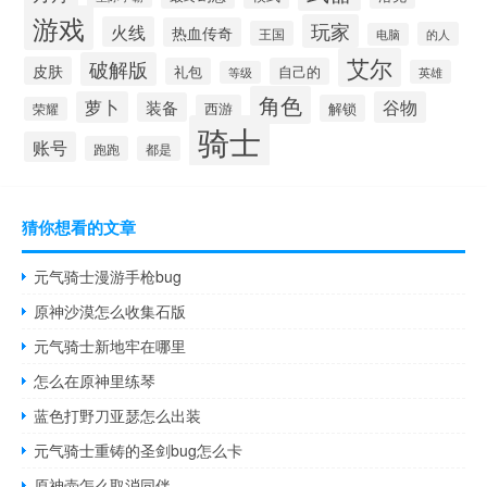
游戏
玩家
火线
热血传奇
王国
的人
电脑
艾尔
破解版
皮肤
礼包
自己的
英雄
等级
角色
萝卜
谷物
装备
西游
解锁
荣耀
骑士
账号
跑跑
都是
猜你想看的文章
元气骑士漫游手枪bug
原神沙漠怎么收集石版
元气骑士新地牢在哪里
怎么在原神里练琴
蓝色打野刀亚瑟怎么出装
元气骑士重铸的圣剑bug怎么卡
原神壶怎么取消同伴