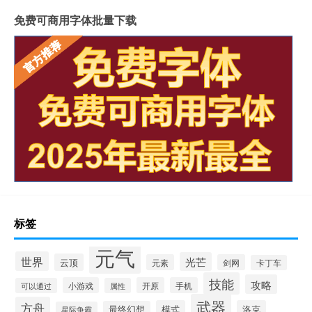
免费可商用字体批量下载
标签
元气
世界
光芒
云顶
元素
剑网
卡丁车
技能
攻略
小游戏
开原
手机
可以通过
属性
武器
方舟
模式
洛克
最终幻想
星际争霸