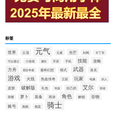
标签
元气
世界
光芒
云顶
元素
剑网
卡丁车
技能
攻略
小游戏
开原
手机
可以通过
属性
武器
方舟
模式
洛克
最终幻想
星际争霸
游戏
玩家
火线
热血传奇
王国
的人
电脑
艾尔
破解版
皮肤
礼包
自己的
英雄
等级
角色
萝卜
谷物
装备
西游
解锁
荣耀
骑士
账号
跑跑
都是