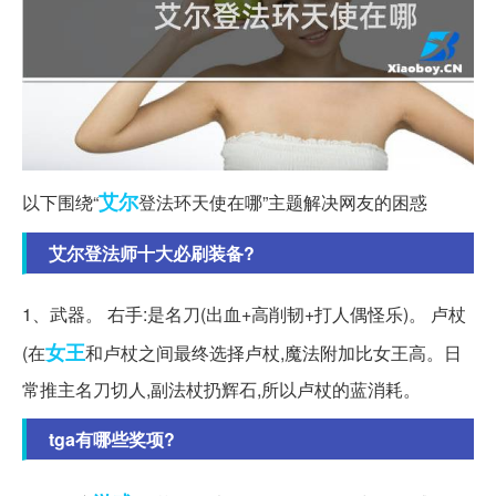
艾尔
以下围绕“
登法环天使在哪”主题解决网友的困惑
艾尔登法师十大必刷装备?
1、武器。 右手:是名刀(出血+高削韧+打人偶怪乐)。 卢杖
女王
(在
和卢杖之间最终选择卢杖,魔法附加比女王高。日
常推主名刀切人,副法杖扔辉石,所以卢杖的蓝消耗。
tga有哪些奖项?