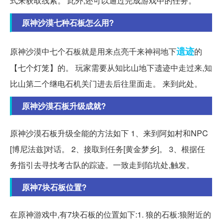
式来获取线索。 此外,还可以通过完成游戏中的任务。
原神沙漠七种石板怎么用?
遗迹
原神沙漠中七个石板就是用来点亮千来神祠地下
的
【七个灯笼】的。 玩家需要从知比山地下遗迹中走过来,知
比山第二个继电石机关门进去后往里面走。 来到此处。
原神沙漠石板升级成就?
原神沙漠石板升级全能的方法如下 1、来到阿如村和NPC
[博尼法兹]对话。 2、接取到任务[黄金梦乡]。 3、根据任
务指引去寻找考古队的踪迹。一致走到陷坑处,触发。
原神7块石板位置?
在原神游戏中,有7块石板的位置如下:1. 狼的石板:狼附近的