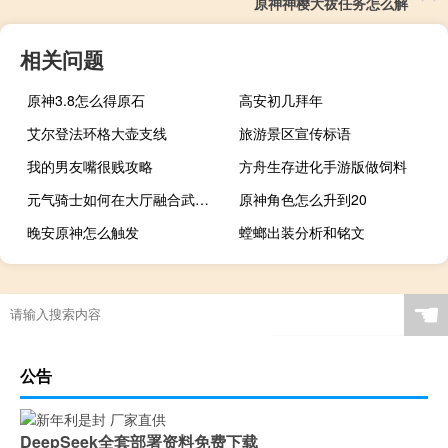
原神神樱大祓任务怎么解
相关问题
原神3.8怎么得原石
高安初几拜年
艾尔登法环格大壶支线
旅游景区宣传标语
我的男友嘴很贱攻略
方舟生存进化手游版做饲料
元气骑士如何在大厅融合武器4.0.1
原神角色怎么升到20
晚安原神怎么触发
螳螂出装分析和铭文
☚
公告
DeepSeek全套部署资料免费下载