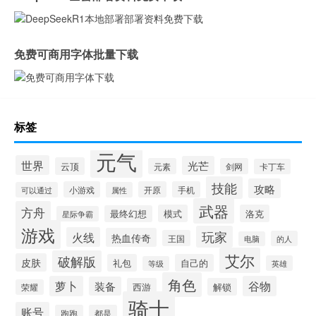
免费可商用字体批量下载
标签
元气
世界
光芒
云顶
元素
剑网
卡丁车
技能
攻略
小游戏
开原
手机
可以通过
属性
武器
方舟
模式
洛克
最终幻想
星际争霸
游戏
玩家
火线
热血传奇
王国
的人
电脑
艾尔
破解版
皮肤
礼包
自己的
英雄
等级
角色
萝卜
谷物
装备
西游
解锁
荣耀
骑士
账号
跑跑
都是