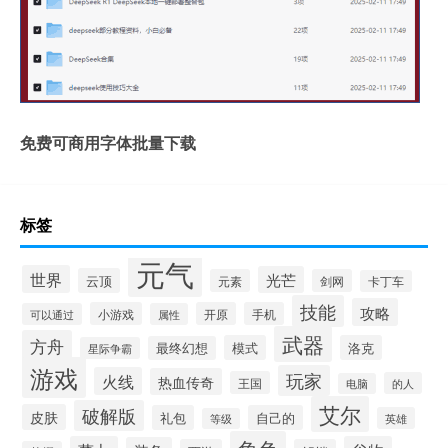
免费可商用字体批量下载
标签
元气
世界
光芒
云顶
元素
剑网
卡丁车
技能
攻略
小游戏
开原
手机
可以通过
属性
武器
方舟
模式
洛克
最终幻想
星际争霸
游戏
玩家
火线
热血传奇
王国
的人
电脑
艾尔
破解版
皮肤
礼包
自己的
英雄
等级