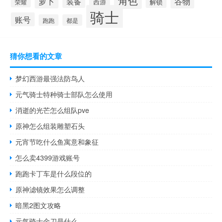
角色
萝卜
谷物
装备
西游
解锁
荣耀
骑士
账号
跑跑
都是
猜你想看的文章
梦幻西游最强法防鸟人
元气骑士特种骑士部队怎么使用
消逝的光芒怎么组队pve
原神怎么组装雕塑石头
元宵节吃什么鱼寓意和象征
怎么卖4399游戏账号
跑跑卡丁车是什么段位的
原神滤镜效果怎么调整
暗黑2图文攻略
元气骑士金刀是什么