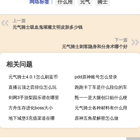
网络标签：
什么用
元气
骑士
上一篇
元气骑士吸血鬼璀璨文明皮肤多少钱
下一篇
元气骑士刺客隐身和分身术哪个好
相关问题
元气骑士4.0.1怎么刷蓝币
pdd原神账号怎么登录
直播云顶之弈排位怎么玩
跑跑卡丁车是什么段位的车
剑网3手游梨园乐谱在哪里
甄一一是大腿创口贴什么梗
方舟生存进化boss大小
元气骑士各种材料有什么用
地下城堡3充值渠道在哪
原神五角星解密怎么做