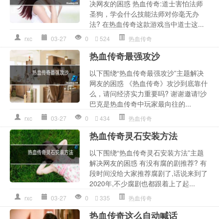
决网友的困惑 热血传奇:道士害怕法师
圣狗，学会什么技能法师对你毫无办
法? 在热血传奇这款游戏当中道士这...
rxc
03-27
0
524
热血传奇
热血传奇最强攻沙
以下围绕“热血传奇最强攻沙”主题解决
网友的困惑 《热血传奇》攻沙到底靠什
么，请问经济实力重要吗? 谢谢邀请!沙
巴克是热血传奇中玩家最向往的...
rxc
03-27
0
434
热血传奇
热血传奇灵石安装方法
以下围绕“热血传奇灵石安装方法”主题
解决网友的困惑 有没有腐的剧推荐? 有
段时间没给大家推荐腐剧了,话说来到了
2020年,不少腐剧也都跟着上了起...
rxc
03-27
0
335
热血传奇
热血传奇这么自动喊话