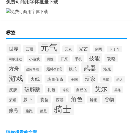
免费可商用字体批量下载
标签
元气
世界
光芒
云顶
元素
剑网
卡丁车
技能
攻略
小游戏
开原
手机
可以通过
属性
武器
方舟
模式
洛克
最终幻想
星际争霸
游戏
玩家
火线
热血传奇
王国
的人
电脑
艾尔
破解版
皮肤
礼包
自己的
英雄
等级
角色
萝卜
谷物
装备
西游
解锁
荣耀
骑士
账号
跑跑
都是
猜你想看的文章