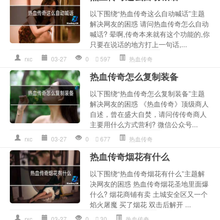
以下围绕“热血传奇这么自动喊话”主题
解决网友的困惑 请问热血传奇怎么自动
喊话? 晕啊,传奇本来就有这个功能的,你
只要在说话的地方打上一句话,...
rxc
03-27
0
597
热血传奇
热血传奇怎么复制装备
以下围绕“热血传奇怎么复制装备”主题
解决网友的困惑 《热血传奇》顶级商人
自述，曾在盛大自焚，请问传传奇商人
主要用什么方式营利? 微信公众号...
rxc
03-27
0
677
热血传奇
热血传奇烟花有什么
以下围绕“热血传奇烟花有什么”主题解
决网友的困惑 热血传奇烟花圣地里面爆
什么? 烟花商铺有卖 土城安全区又一个
焰火屠魔 买了烟花 双击后解开 ...
rxc
03-27
0
30
热血传奇