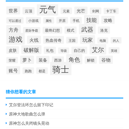
元气
世界
光芒
云顶
元素
剑网
卡丁车
技能
攻略
小游戏
开原
手机
可以通过
属性
武器
方舟
模式
洛克
最终幻想
星际争霸
游戏
玩家
火线
热血传奇
王国
的人
电脑
艾尔
破解版
皮肤
礼包
自己的
英雄
等级
角色
萝卜
谷物
装备
西游
解锁
荣耀
骑士
账号
跑跑
都是
猜你想看的文章
艾尔登法环怎么留下印记
原神大地歌曲怎么弹
原神怎么关闭镜头晃动