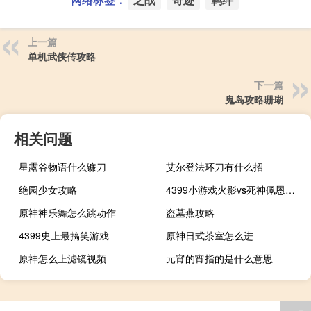
上一篇
单机武侠传攻略
下一篇
鬼岛攻略珊瑚
相关问题
星露谷物语什么镰刀
艾尔登法环刀有什么招
绝园少女攻略
4399小游戏火影vs死神佩恩的隐藏技能
原神神乐舞怎么跳动作
盗墓燕攻略
4399史上最搞笑游戏
原神日式茶室怎么进
原神怎么上滤镜视频
元宵的宵指的是什么意思