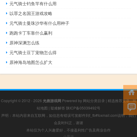
元气骑士钓鱼竿有什么用
以罪之名国王游戏攻略
元气骑士曼珠沙华有什么用种子
跑跑卡丁车靠什么赢利
原神深渊怎么练
元气骑士豆丁宠物怎么得
原神海岛地图怎么扩大
Copyright © 2012 - 2026
光彪游戏网
Powered by
网站分类目录
|
精选推荐文章
|
网
站地图
|
疑难解答
陕ICP备05039492号
声明：本站内容来自互联网，如信息有错误可发邮件到f_fb#foxmail.com说明，我们
会及时纠正，谢谢
本站仅为个人兴趣爱好，不接盈利性广告及商业合作
小男孩