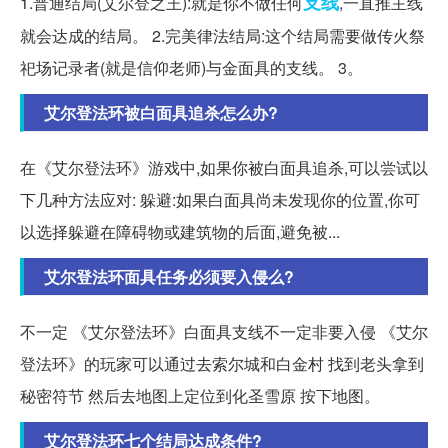
支线
1.普通结局(艾尔登之王):就是你不做任何
,一直推主线
就会达成的结局。 2.完美律法结局:这个结局需要做传火祭
祀场记录者(就是信仰老师)与金面具的支线。 3。
艾尔登法环被白面具追杀怎么办?
在《艾尔登法环》游戏中,如果你被白面具追杀,可以尝试以
下几种方法应对: 躲避:如果白面具尚未发现你的位置,你可
以选择躲避在障碍物或建筑物的后面,避免被...
艾尔登法环面具任务必须要入侵么?
不一定 《艾尔登法环》白面具支线不一定非要入侵 《艾尔
登法环》的玩家可以通过去索尔城和白金村 找到老头拿到
秘密符节 然后去地图上定位到化圣雪原 按下地图。
艾尔登法环七个结局达成条件?