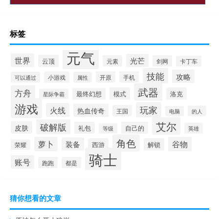
标签
元气
世界
光芒
云顶
元素
剑网
卡丁车
技能
攻略
小游戏
开原
手机
可以通过
属性
武器
方舟
模式
洛克
最终幻想
星际争霸
游戏
玩家
火线
热血传奇
王国
的人
电脑
艾尔
破解版
皮肤
礼包
自己的
英雄
等级
角色
萝卜
谷物
装备
西游
解锁
荣耀
骑士
账号
跑跑
都是
猜你想看的文章