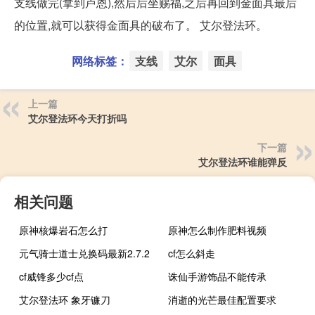
支线做完(拿到卢恩),然后后坐赐福,之后再回到金面具最后
的位置,就可以获得金面具的破布了。 艾尔登法环。
网络标签：
支线
艾尔
面具
上一篇
艾尔登法环今天打折吗
下一篇
艾尔登法环谁能弹反
相关问题
原神核爆岩石怎么打
原神怎么制作肥料视频
元气骑士道士兑换码最新2.7.2
cf怎么斜走
cf威锋多少cf点
诛仙手游饰品不能传承
艾尔登法环 象牙镰刀
消逝的光芒最佳配置要求