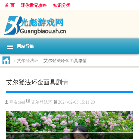
首 页
迷你世界攻略
知识分类
网站导航
>
艾尔登法环
>
艾尔登法环金面具剧情
艾尔登法环金面具剧情
艾尔登法环
网友:
aed
2024-02-03 15:11:20