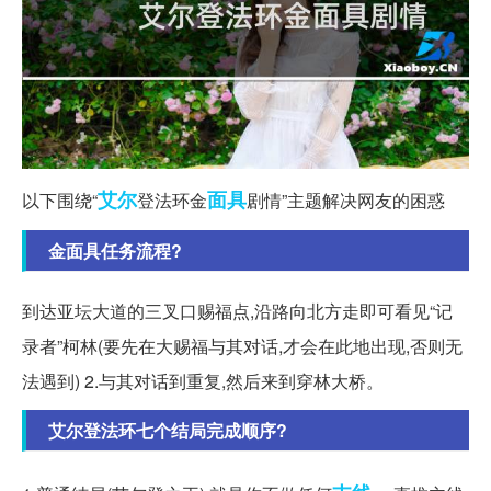
艾尔
面具
以下围绕“
登法环金
剧情”主题解决网友的困惑
金面具任务流程?
到达亚坛大道的三叉口赐福点,沿路向北方走即可看见“记
录者”柯林(要先在大赐福与其对话,才会在此地出现,否则无
法遇到) 2.与其对话到重复,然后来到穿林大桥。
艾尔登法环七个结局完成顺序?