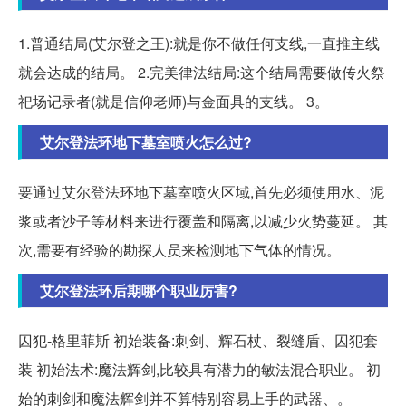
1.普通结局(艾尔登之王):就是你不做任何支线,一直推主线
就会达成的结局。 2.完美律法结局:这个结局需要做传火祭
祀场记录者(就是信仰老师)与金面具的支线。 3。
艾尔登法环地下墓室喷火怎么过?
要通过艾尔登法环地下墓室喷火区域,首先必须使用水、泥
浆或者沙子等材料来进行覆盖和隔离,以减少火势蔓延。 其
次,需要有经验的勘探人员来检测地下气体的情况。
艾尔登法环后期哪个职业厉害?
囚犯-格里菲斯 初始装备:刺剑、辉石杖、裂缝盾、囚犯套
装 初始法术:魔法辉剑,比较具有潜力的敏法混合职业。 初
始的刺剑和魔法辉剑并不算特别容易上手的武器、。