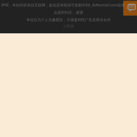
声明：本站内容来自互联网，如信息有错误可发邮件到f_fb#foxmail.com说明，我们
会及时纠正，谢谢
本站仅为个人兴趣爱好，不接盈利性广告及商业合作
小男孩