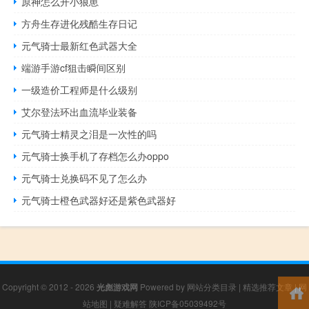
原神怎么开小狼崽
方舟生存进化残酷生存日记
元气骑士最新红色武器大全
端游手游cf狙击瞬间区别
一级造价工程师是什么级别
艾尔登法环出血流毕业装备
元气骑士精灵之泪是一次性的吗
元气骑士换手机了存档怎么办oppo
元气骑士兑换码不见了怎么办
元气骑士橙色武器好还是紫色武器好
Copyright © 2012 - 2026
光彪游戏网
Powered by
网站分类目录
|
精选推荐文章
|
网
站地图
|
疑难解答
陕ICP备05039492号