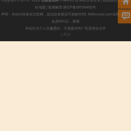
光彪游戏网
站地图
|
疑难解答
陕ICP备05039492号
声明：本站内容来自互联网，如信息有错误可发邮件到f_fb#foxmail.com说明，我们
会及时纠正，谢谢
本站仅为个人兴趣爱好，不接盈利性广告及商业合作
小男孩