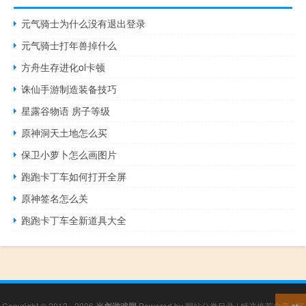
元气骑士为什么没有退出登录
元气骑士打年兽掉什么
方舟生存进化ol卡顿
诛仙手游制造装备技巧
星露谷物语 房子等级
原神洞天土地怎么买
保卫小萝卜怎么画图片
跑跑卡丁车如何打开全屏
原神签名怎么关
跑跑卡丁车全新道具大全
Copyright © 2012 - 2026
Powered by
网站分类目录
|
精选推荐文章
|
网