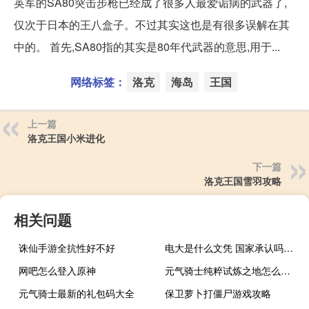
英军的SA80突击步枪已经成了很多人最爱诟病的武器了,
仅次于日本的王八盒子。不过其实这也是有很多误解在其
中的。 首先,SA80指的其实是80年代武器的意思,用于...
网络标签：
洛克
海岛
王国
上一篇
洛克王国小米进化
下一篇
洛克王国雪羽攻略
相关问题
诛仙手游全抗性好不好
电大是什么文凭 国家承认吗工作单位承认吗（电大文凭国家承认）
网吧怎么登入原神
元气骑士纯粹试炼之地怎么打战斧
元气骑士最新的礼包码大全
保卫萝卜打僵尸游戏攻略