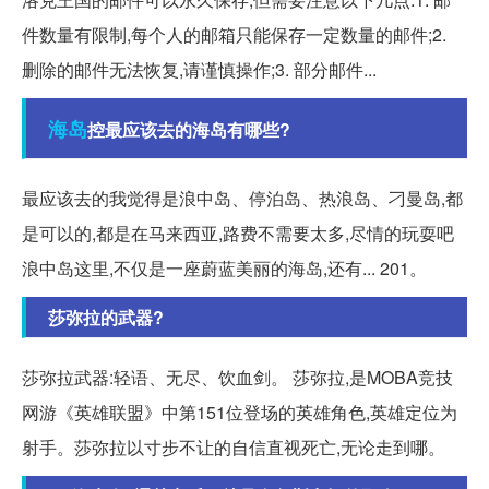
件数量有限制,每个人的邮箱只能保存一定数量的邮件;2.
删除的邮件无法恢复,请谨慎操作;3. 部分邮件...
海岛
控最应该去的海岛有哪些?
最应该去的我觉得是浪中岛、停泊岛、热浪岛、刁曼岛,都
是可以的,都是在马来西亚,路费不需要太多,尽情的玩耍吧
浪中岛这里,不仅是一座蔚蓝美丽的海岛,还有... 201。
莎弥拉的武器?
莎弥拉武器:轻语、无尽、饮血剑。 莎弥拉,是MOBA竞技
网游《英雄联盟》中第151位登场的英雄角色,英雄定位为
射手。莎弥拉以寸步不让的自信直视死亡,无论走到哪。