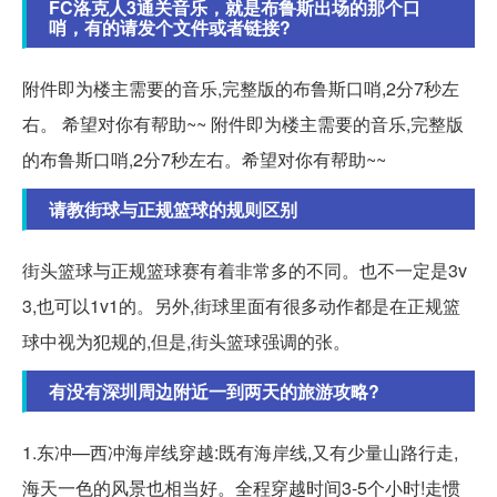
FC洛克人3通关音乐，就是布鲁斯出场的那个口
哨，有的请发个文件或者链接?
附件即为楼主需要的音乐,完整版的布鲁斯口哨,2分7秒左
右。 希望对你有帮助~~ 附件即为楼主需要的音乐,完整版
的布鲁斯口哨,2分7秒左右。希望对你有帮助~~
请教街球与正规篮球的规则区别
街头篮球与正规篮球赛有着非常多的不同。也不一定是3v
3,也可以1v1的。另外,街球里面有很多动作都是在正规篮
球中视为犯规的,但是,街头篮球强调的张。
有没有深圳周边附近一到两天的旅游攻略?
1.东冲—西冲海岸线穿越:既有海岸线,又有少量山路行走,
海天一色的风景也相当好。全程穿越时间3-5个小时!走惯