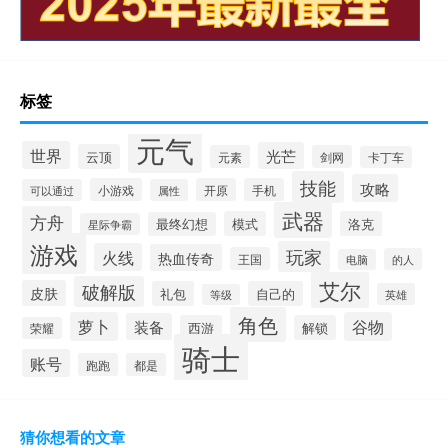
标签
元气
世界
光芒
云顶
元素
剑网
卡丁车
技能
攻略
小游戏
开原
手机
可以通过
属性
武器
方舟
模式
洛克
最终幻想
星际争霸
游戏
玩家
火线
热血传奇
王国
的人
电脑
艾尔
破解版
皮肤
礼包
自己的
英雄
等级
角色
萝卜
谷物
装备
西游
解锁
荣耀
骑士
账号
跑跑
都是
猜你想看的文章