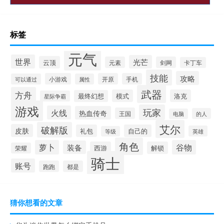
标签
元气
世界
光芒
云顶
元素
剑网
卡丁车
技能
攻略
小游戏
开原
手机
可以通过
属性
武器
方舟
模式
洛克
最终幻想
星际争霸
游戏
玩家
火线
热血传奇
王国
的人
电脑
艾尔
破解版
皮肤
礼包
自己的
英雄
等级
角色
萝卜
谷物
装备
西游
解锁
荣耀
骑士
账号
跑跑
都是
猜你想看的文章