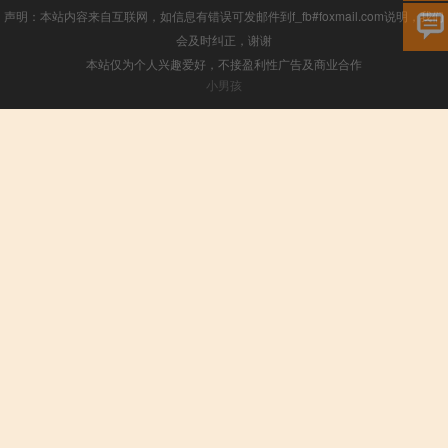
声明：本站内容来自互联网，如信息有错误可发邮件到f_fb#foxmail.com说明，我们
会及时纠正，谢谢
本站仅为个人兴趣爱好，不接盈利性广告及商业合作
小男孩