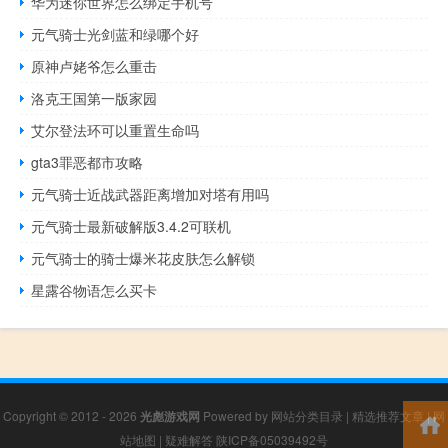
华为迷你世界怎么绑定手机号
元气骑士光剑蓝和绿哪个好
原神卢姥爷怎么重击
洛克王国第一版家园
艾尔登法环可以重置生命吗
gta3罪恶都市攻略
元气骑士近战武器距离增加对塔有用吗
元气骑士最新破解版3.4.2可联机
元气骑士的骑士爆米花皮肤怎么解锁
星露谷物语怎么买卡
Copyright © 2012 - 2026
光彪游戏网
Powered by
网站分类目录
|
精选推荐文章
|
网
站地图
|
疑难解答
陕ICP备05039492号