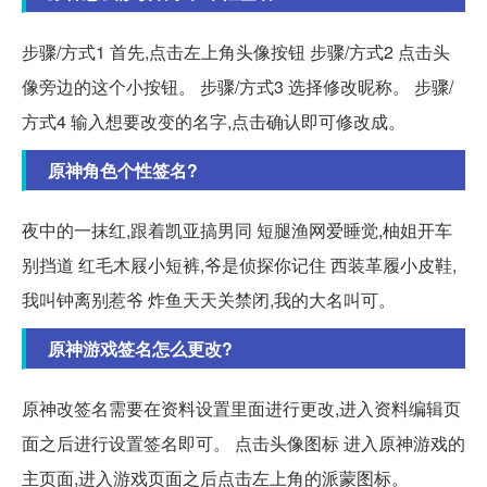
步骤/方式1 首先,点击左上角头像按钮 步骤/方式2 点击头
像旁边的这个小按钮。 步骤/方式3 选择修改昵称。 步骤/
方式4 输入想要改变的名字,点击确认即可修改成。
原神角色个性签名?
夜中的一抹红,跟着凯亚搞男同 短腿渔网爱睡觉,柚姐开车
别挡道 红毛木屐小短裤,爷是侦探你记住 西装革履小皮鞋,
我叫钟离别惹爷 炸鱼天天关禁闭,我的大名叫可。
原神游戏签名怎么更改?
原神改签名需要在资料设置里面进行更改,进入资料编辑页
面之后进行设置签名即可。 点击头像图标 进入原神游戏的
主页面,进入游戏页面之后点击左上角的派蒙图标。