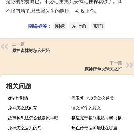
是你的累赘而已。不必记住我,只要我记住你就够了。 3.
不撞南墙了,只想撞先生的胸膛。 4. 反正你。
网络标签：
图标
左上角
页面
上一篇
原神森林树怎么开始
下一篇
原神橙色火球怎么打
相关问题
cf制作剧情
保卫萝卜98关怎么通关
原神怎么找到草
论文写作的意义
故事构思法怎么触发原神吧
极速宽带客服电话号码（极速400电话网）
原神怎么去别的岛
热血传奇法师地址在哪里