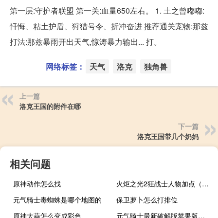
第一层:守护者联盟 第一关:血量650左右。 1. 土之曾嘟嘟:
忏悔、粘土护盾、狩猎号令、折冲奋进 推荐通关宠物:那兹
打法:那兹暴雨开出天气,惊涛暴力输出... 打。
网络标签：
天气
洛克
独角兽
上一篇
洛克王国的附件在哪
下一篇
洛克王国带几个奶妈
相关问题
原神动作怎么找
火炬之光2狂战士人物加点（火炬之光2狂战士技能翻译）
元气骑士毒蜘蛛是哪个地图的
保卫萝卜怎么打排位
原神大蒜怎么变成彩色
元气骑士最新破解版苹果版下载2.7.2