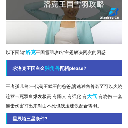
洛克
以下围绕“
王国雪羽攻略”主题解决网友的困惑
独角兽
求洛克王国白金
配招please?
王者孤儿兽:一代苟王武王的爸爸,满速独角兽甚至可以火烧
天气
连营带死双鱼爆发极高,有踢人 有强化 有
有烧伤 一套
连击伤害打出来对面不死也残废建议配合雪羽。
星辰塔三星条件?