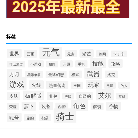
标签
元气
世界
光芒
云顶
元素
剑网
卡丁车
技能
攻略
小游戏
开原
手机
可以通过
属性
武器
方舟
模式
洛克
最终幻想
星际争霸
游戏
玩家
火线
热血传奇
王国
的人
电脑
艾尔
破解版
皮肤
礼包
自己的
英雄
等级
角色
萝卜
谷物
装备
西游
解锁
荣耀
骑士
账号
跑跑
都是