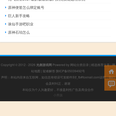
原神便签怎么绑定账号
巨人新手攻略
诛仙手游吧职业
原神石珀怎么
Copyright © 2012 - 2026
光彪游戏网
Powered by
网站分类目录
|
精选推荐文章
|
网
站地图
|
疑难解答
陕ICP备05039492号
声明：本站内容来自互联网，如信息有错误可发邮件到f_fb#foxmail.com说明，我们
会及时纠正，谢谢
本站仅为个人兴趣爱好，不接盈利性广告及商业合作
小男孩