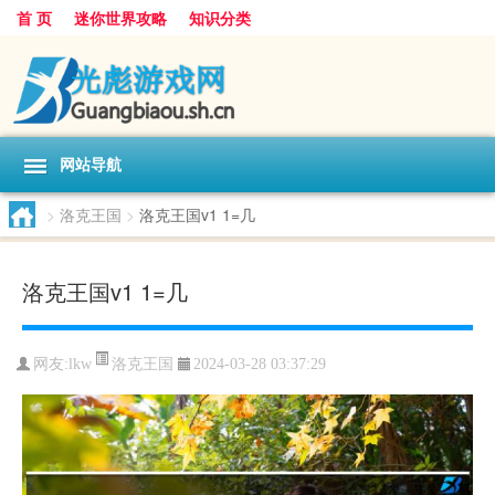
首 页
迷你世界攻略
知识分类
网站导航
>
洛克王国
>
洛克王国v1 1=几
洛克王国v1 1=几
洛克王国
网友:
lkw
2024-03-28 03:37:29