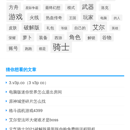
武器
方舟
模式
洛克
最终幻想
星际争霸
游戏
玩家
火线
热血传奇
王国
的人
电脑
艾尔
破解版
皮肤
礼包
自己的
英雄
等级
角色
萝卜
谷物
装备
西游
解锁
荣耀
骑士
账号
跑跑
都是
猜你想看的文章
3.v3p.co（3 v3p co）
电脑版迷你世界怎么退出房间
原神城堡碎片怎么找
格斗战机游戏4399
艾尔登法环大佬谁才是boss
元气骑士2021破解版最新版内购免费能远程联机