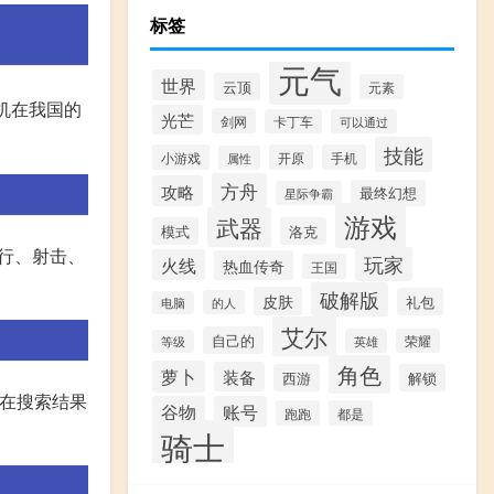
标签
元气
世界
云顶
元素
机在我国的
光芒
剑网
卡丁车
可以通过
技能
小游戏
开原
手机
属性
方舟
攻略
最终幻想
星际争霸
游戏
武器
模式
洛克
飞行、射击、
玩家
火线
热血传奇
王国
破解版
皮肤
礼包
的人
电脑
艾尔
自己的
英雄
荣耀
等级
角色
萝卜
装备
西游
解锁
. 在搜索结果
谷物
账号
跑跑
都是
骑士