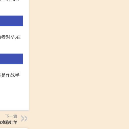
者对垒,在
还是作战半
下一篇
9游戏彩虹羊