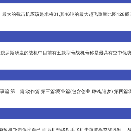
最大的截击机应该是米格31,其46吨的最大起飞重量比图128截击
。在俄罗斯研发的战机中目前有五款型号战机号称是最具有空中优势
:军事篇 第二篇:动作篇 第三篇:商业篇(包含创业,赚钱,追梦) 第四篇
避敌机攻击保护自己,而后机动将对手飞机击落取得空战胜利。 