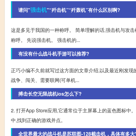
强击机
请问"
"“歼击机”“歼轰机”有什么区别啊?
这是多见于我国的一种称呼。 简单理解的话,强击机与攻击
称呼。 先说强击机。 强击机的...
有没有什么战斗机手游可以推荐?
正巧小编不久前就写过这方面的文章介绍,以及最近刚发现的
战争、闯关、需要联网(可单机...
搏击长空无限战机ios怎么下?
2. 打开App Store应用,它通常位于主屏幕上的蓝色图标中。 
中,找到正确的游戏并点。
全世界最大的战斗机是苏联图-128截击机，具体有多大