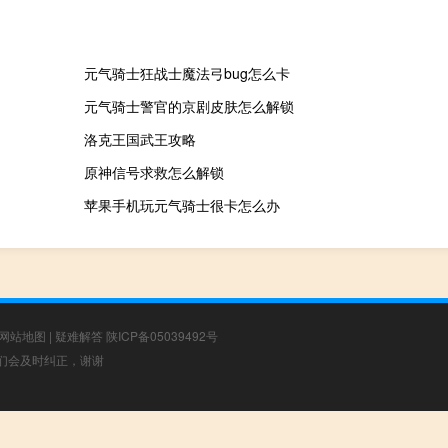
元气骑士狂战士魔法弓bug怎么卡
元气骑士警官的京剧皮肤怎么解锁
洛克王国武王攻略
原神信号求救怎么解锁
苹果手机玩元气骑士很卡怎么办
网站地图
|
疑难解答
陕ICP备05039492号
，我们会及时纠正，谢谢