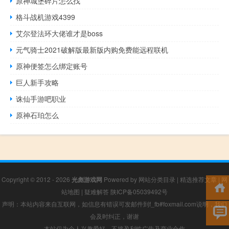
原神城堡碎片怎么找
格斗战机游戏4399
艾尔登法环大佬谁才是boss
元气骑士2021破解版最新版内购免费能远程联机
原神便签怎么绑定账号
巨人新手攻略
诛仙手游吧职业
原神石珀怎么
Copyright © 2012 - 2026
光彪游戏网
Powered by
网站分类目录
|
精选推荐文章
|
网
站地图
|
疑难解答
陕ICP备05039492号
声明：本站内容来自互联网，如信息有错误可发邮件到f_fb#foxmail.com说明，我们
会及时纠正，谢谢
本站仅为个人兴趣爱好，不接盈利性广告及商业合作