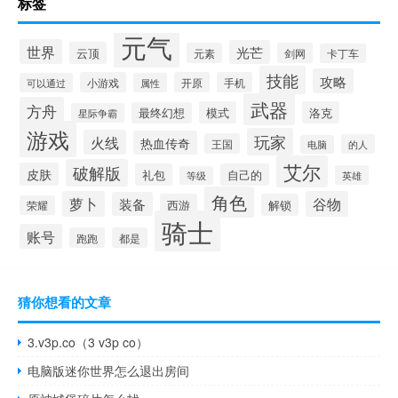
标签
元气
世界
光芒
云顶
元素
剑网
卡丁车
技能
攻略
小游戏
开原
手机
可以通过
属性
武器
方舟
模式
洛克
最终幻想
星际争霸
游戏
玩家
火线
热血传奇
王国
的人
电脑
艾尔
破解版
皮肤
礼包
自己的
英雄
等级
角色
萝卜
谷物
装备
西游
解锁
荣耀
骑士
账号
跑跑
都是
猜你想看的文章
3.v3p.co（3 v3p co）
电脑版迷你世界怎么退出房间