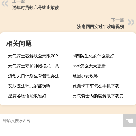
上一篇
过年时贷款几号终止放款
下一篇
济南回西安过年攻略视频
相关问题
元气骑士破解版全无限2021最新版4.3.0
cf四防生化刷什么最好
元气骑士守护神殿模式一共有多少关
csol怎么天天更新
流动人口计划生育管理办法
绝园少女攻略
艾尔登法环几岁能玩啊
跑跑卡丁车怎么手机下载
星露谷物语能取谁好
元气骑士内购破解版下载安装最新版v.4.0.1
☚