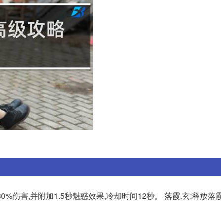
0%伤害,并附加1.5秒魅惑效果,冷却时间12秒。 落霞.玄:释放