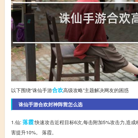
合欢
以下围绕“诛仙手游
高级攻略”主题解决网友的困惑
诛仙手游合欢封神阵营怎么选
落霞
1.仙:
:快速攻击近程目标6次,每击附加5%攻击力,造成8
害提升10%。 落霞。