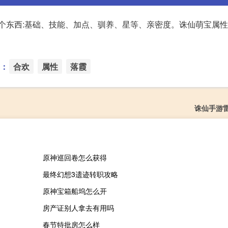
几个东西:基础、技能、加点、驯养、星等、亲密度。诛仙萌宝属
：
合欢
属性
落霞
诛仙手游
原神巡回卷怎么获得
最终幻想3遗迹转职攻略
原神宝箱船坞怎么开
房产证别人拿去有用吗
春节特批房怎么样