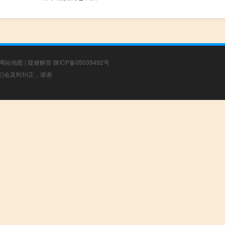
网站地图
|
疑难解答
陕ICP备05039492号
，我们会及时纠正，谢谢