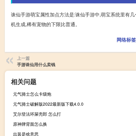
诛仙手游萌宝属性加点方法是:诛仙手游中,萌宝系统里有
机生成,稀有宠物的下限比普通。
网络标签
上一篇
手游诛仙用什么卖钱
相关问题
元气骑士怎么卡级炮
元气骑士破解版2022最新版下载4.0.0
艾尔登法环屎壳郎 怎么打
原神牌背面怎么换
出装是啥意思