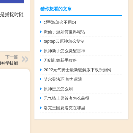
猜你想看的文章
性是捕捉时随
cf手游怎么不用c4
诛仙手游如何世界喊话
taptap云原神怎么复制
原神新手怎么觉醒雷神
下一篇
刀剑乱舞新手攻略
雷神学技能
2022元气骑士最新破解版下载乐游网
艾尔登法环 智力露滴
原神进度怎么刷
元气骑士枭首者怎么获得
洛克王国夏洛克在哪里