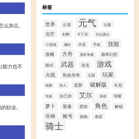
标签
元气
世界
云顶
元素
怎么加点、
光芒
剑网
卡丁车
可以通过
技能
小游戏
开原
手机
属性
方舟
攻略
最终幻想
星际争霸
游戏
武器
模式
洛克
出能力也不
玩家
火线
热血传奇
王国
破解版
皮肤
礼包
的人
电脑
艾尔
自己的
英雄
荣耀
等级
角色
萝卜
装备
西游
解锁
强的职业。
谷物
账号
跑跑
都是
骑士