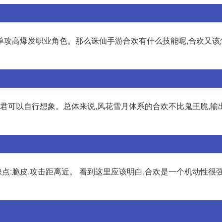
单攻高爆发职业角色。那么诛仙手游合欢有什么技能呢,合欢又该
,诸君可以自行想象。总体来说,风花雪月体系的合欢不比鬼王脆,输
缺点:脆皮,攻击距离近。 看到这里应该明白,合欢是一个机动性很