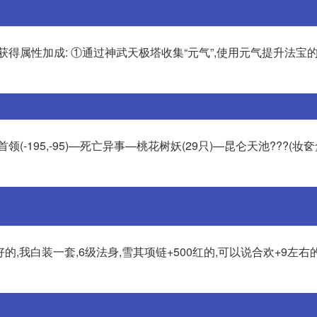
得属性加成: ①通过神武天极塔收集“元气”,使用元气提升法宝的
首领(-195,-95)—死亡异事—桃花树妖(29只)—昆仑天池???(妆
的,我白装一套,6级法身,雪其项链+500红的,可以说合欢+9左