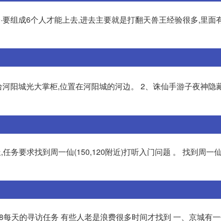
·要组成6个人才能上去,进去主要就是打翻天兽王经验很多,里面有
给河阳城光大掌柜,位置在河阳城的河边。 2、诛仙手游子夜神隐藏
任务要求找到周一仙(150,120附近)打听入门问题 。 找到周一
88888每天的寻访任务 有些人老是浪费很多时间才找到 一、京城有