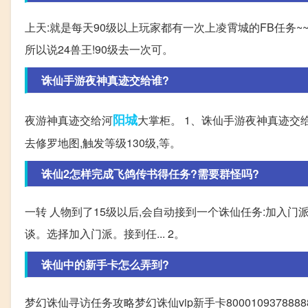
上天:就是每天90级以上玩家都有一次上凌霄城的FB任务~~
所以说24兽王!90级去一次可。
诛仙手游夜神真迹交给谁?
阳城
夜游神真迹交给河
大掌柜。 1、诛仙手游夜神真迹交
去修罗地图,触发等级130级,等。
诛仙2怎样完成飞鸽传书得任务?需要群怪吗?
一转 人物到了15级以后,会自动接到一个诛仙任务:加入门派,
谈。选择加入门派。接到任... 2。
诛仙中的新手卡怎么弄到?
梦幻诛仙寻访任务攻略梦幻诛仙vip新手卡800010937