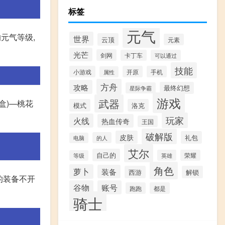
标签
元气
元气等级,
世界
云顶
元素
光芒
剑网
卡丁车
可以通过
技能
小游戏
开原
手机
属性
方舟
攻略
最终幻想
星际争霸
游戏
武器
奁盒)—桃花
模式
洛克
玩家
火线
热血传奇
王国
破解版
皮肤
礼包
的人
电脑
艾尔
自己的
英雄
荣耀
等级
角色
萝卜
装备
西游
解锁
右的装备不开
谷物
账号
跑跑
都是
骑士