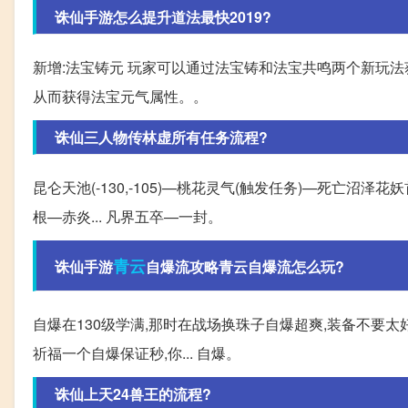
诛仙手游怎么提升道法最快2019?
新增:法宝铸元 玩家可以通过法宝铸和法宝共鸣两个新玩法获
从而获得法宝元气属性。。
诛仙三人物传林虚所有任务流程?
昆仑天池(-130,-105)—桃花灵气(触发任务)—死亡沼泽花妖
根—赤炎... 凡界五卒—一封。
青云
诛仙手游
自爆流攻略青云自爆流怎么玩?
自爆在130级学满,那时在战场换珠子自爆超爽,装备不要太好
祈福一个自爆保证秒,你... 自爆。
诛仙上天24兽王的流程?