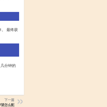
1。 最终获
欢几分钟的
下一篇
声望怎么配