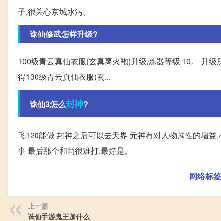
子,很关心京城水污。
诛仙修武怎样升级?
100级青云真仙衣服(玄真离火袍)升级,炼器等级 10。 升
得130级青云真仙衣服(玄...
封神
诛仙3怎么
?
飞120能做 封神之后可以去天界 元神有对人物属性的增益
事 最后那个和尚很难打,最好是。
网络标签
上一篇
诛仙手游鬼王加什么