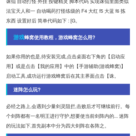
诛仙 自动打怪 外挂 按键精灵 脚本代码 实现诛仙里面类似
法宝天人和一 自动喝药打怪练级的 F4 大红 f5 大蓝 f6 拣
东西 设置好后 简单代码如下 : [G。
游戏
蜂窝使用教程，游戏蜂窝怎么用?
如果你用的也是,待安装完成,点击桌面右下角的【启动应
用】或是点击【我的应用】中的【手游辅助(游戏蜂窝)】
启动工具,成功运行游戏蜂窝后在其主界面点击【诛。
迷阵怎么玩?
必经之路上,会遇到少量剑灵阻拦,击败后才可继续前行。每
个剑阵都有一名明王进行守护,想要使当前剑阵内的... 迷阵
的玩法如下,首先副本中分为四大剑阵在各阵之。