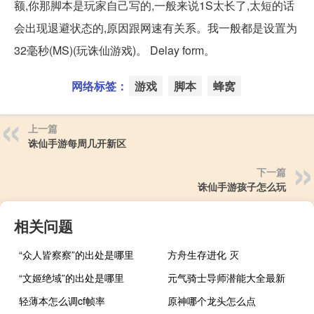
额,你那脚本是玩家自己写的,一般来说1S太长了,太短的话
会出现退避状态的,原因跟网速有关系。我一般都是设置为
32毫秒(MS)(玩诛仙游戏)。 Delay form。
网络标签：
游戏
脚本
蜂窝
上一篇
诛仙手游每周几开新区
下一篇
诛仙手游孩子怎么玩
相关问题
“众人皆察察”的出处是哪里
方舟生存进化 灭
“文姬绝域”的出处是哪里
元气骑士导师潜能大全最新
轻薄本怎么调cf帧率
原神哪个龙头怎么点