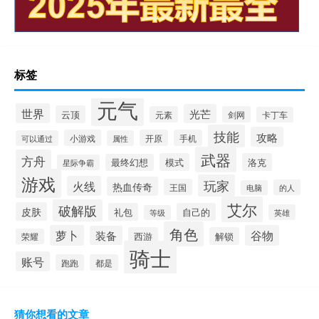
标签
元气
世界
光芒
云顶
元素
剑网
卡丁车
技能
攻略
小游戏
开原
手机
可以通过
属性
武器
方舟
模式
洛克
最终幻想
星际争霸
游戏
玩家
火线
热血传奇
王国
的人
电脑
艾尔
破解版
皮肤
礼包
自己的
英雄
等级
角色
萝卜
谷物
装备
西游
解锁
荣耀
骑士
账号
跑跑
都是
猜你想看的文章