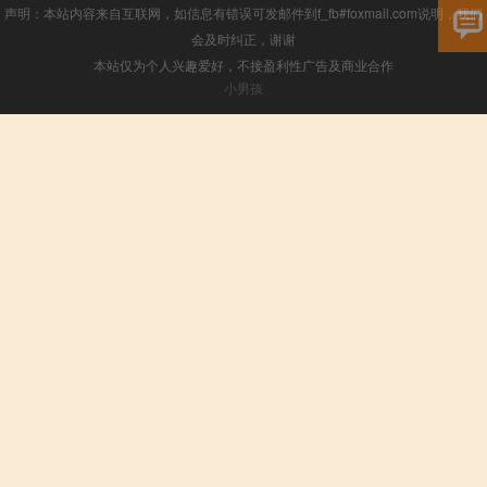
声明：本站内容来自互联网，如信息有错误可发邮件到f_fb#foxmail.com说明，我们
会及时纠正，谢谢
本站仅为个人兴趣爱好，不接盈利性广告及商业合作
小男孩