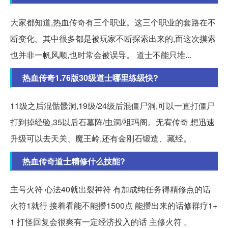
大家都知道,热血传奇有三个职业。这三个职业的套路在不
断变化。其中很多都是被玩家不断探索出来的,而这次摸索
也并非一帆风顺,也时常会被误导。 道士不能只堆...
热血传奇1.76版30级道士哪里练级快?
11级之后混骷髅洞,19级/24级后混僵尸洞,可以一直打僵尸
打到掉经验,35以后石墓阵/虫洞/祖玛阁。无宥传奇 想迅速
升级可以去天关、魔王岭,还有金刚石锻造、藏经。
热血传奇道士精修什么技能?
主号火符 心法40就出裂神符 有加成纯任务得精修点的话
火符1就行 接着看能不能攒1500点 能攒出来的话修群疗1+
1 打怪回复会很爽有一定经济投入的话 主修火符 。