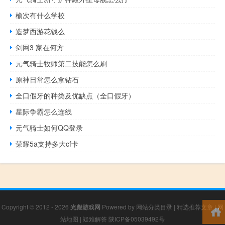
榆次有什么学校
造梦西游花钱么
剑网3 家在何方
元气骑士牧师第二技能怎么刷
原神日常怎么拿钻石
全口假牙的种类及优缺点（全口假牙）
星际争霸怎么连线
元气骑士如何QQ登录
荣耀5a支持多大cf卡
Copyright © 2012 - 2026
光彪游戏网
Powered by
网站分类目录
|
精选推荐文章
|
网
站地图
|
疑难解答
陕ICP备05039492号