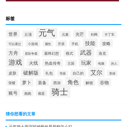
标签
元气
世界
光芒
云顶
元素
剑网
卡丁车
技能
攻略
小游戏
开原
手机
可以通过
属性
武器
方舟
模式
洛克
最终幻想
星际争霸
游戏
玩家
火线
热血传奇
王国
的人
电脑
艾尔
破解版
皮肤
礼包
自己的
英雄
等级
角色
萝卜
谷物
装备
西游
解锁
荣耀
骑士
账号
跑跑
都是
猜你想看的文章
元气骑士新守护神殿外星母舰怎么打