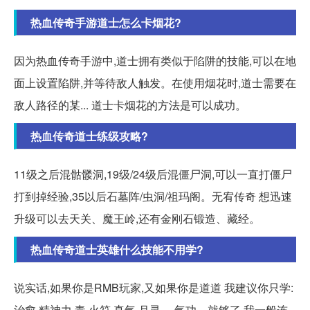
热血传奇手游道士怎么卡烟花?
因为热血传奇手游中,道士拥有类似于陷阱的技能,可以在地
面上设置陷阱,并等待敌人触发。在使用烟花时,道士需要在
敌人路径的某... 道士卡烟花的方法是可以成功。
热血传奇道士练级攻略?
11级之后混骷髅洞,19级/24级后混僵尸洞,可以一直打僵尸
打到掉经验,35以后石墓阵/虫洞/祖玛阁。无宥传奇 想迅速
升级可以去天关、魔王岭,还有金刚石锻造、藏经。
热血传奇道士英雄什么技能不用学?
说实话,如果你是RMB玩家,又如果你是道道 我建议你只学:
治愈,精神力,毒,火符,真气,月灵。 气功。就够了,我一般连