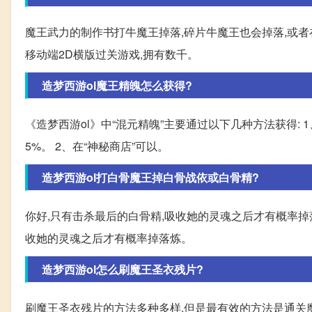
魔王武力的制作书打牛魔王掉落,碎片牛魔王也会掉落,或者
移动端2D横版过关游戏,拥有数千。
造梦西游ol魔王精魄怎么获得?
《造梦西游ol》中“混元精魄”主要通过以下几种方法获得: 
5%。 2、在“神秘商店”可以。
造梦西游ol打白骨魔王掉白骨战依或白骨精?
你好,只有击杀最后的白骨精,吸收她的灵魂之后才有概率掉
收她的灵魂之后才有概率掉落炼。
造梦西游ol怎么刷魔王圣衣残片?
刷魔王圣衣残片的方法多种多样,但是最有效的方法是通关