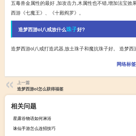
五毒兽金属性的最好 ,加攻击力,木属性也不错,增加法宝
西游《七魔王》、《十殿阎罗》。
珠子
造梦西游ol八戒放什么
好?
造梦西游ol八戒打造武器,放土珠子和魔抗珠子好。 造梦西
网络标签
上一篇
造梦西游ol怎么获得福签
相关问题
星露谷物语如何淋浴
诛仙手游怎么连招技巧