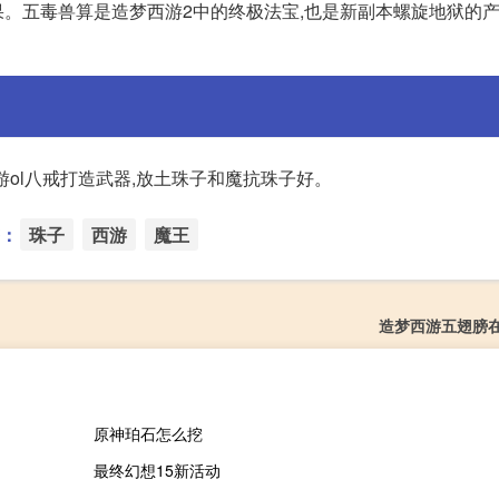
效果。五毒兽算是造梦西游2中的终极法宝,也是新副本螺旋地狱的产
游ol八戒打造武器,放土珠子和魔抗珠子好。
：
珠子
西游
魔王
造梦西游五翅膀
原神珀石怎么挖
最终幻想15新活动