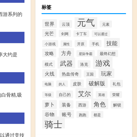
标签
西游系列的
元气
世界
云顶
元素
光芒
剑网
卡丁车
可以通过
技能
小游戏
开原
手机
属性
方舟
攻略
最终幻想
倍率大约是
星际争霸
游戏
武器
模式
洛克
玩家
火线
热血传奇
王国
破解版
皮肤
礼包
的人
电脑
艾尔
白骨精,吸
自己的
英雄
荣耀
等级
角色
萝卜
装备
西游
解锁
谷物
账号
跑跑
都是
骑士
可以通过竞技