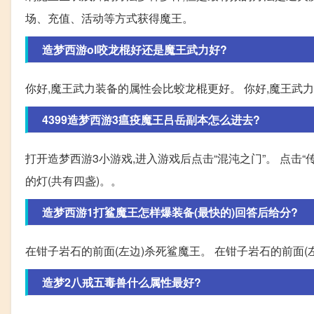
场、充值、活动等方式获得魔王。
造梦西游ol咬龙棍好还是魔王武力好?
你好,魔王武力装备的属性会比蛟龙棍更好。 你好,魔王武
4399造梦西游3瘟疫魔王吕岳副本怎么进去?
打开造梦西游3小游戏,进入游戏后点击“混沌之门”。 点击“
的灯(共有四盏)。。
造梦西游1打鲨魔王怎样爆装备(最快的)回答后给分?
在钳子岩石的前面(左边)杀死鲨魔王。 在钳子岩石的前面(
造梦2八戒五毒兽什么属性最好?