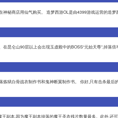
在神秘商店用仙气购买。 造梦西游OL是由4399游戏运营的造梦
1、在昆仑山90层以上会出现玉虚殿中的BOSS“元始天尊”,掉落
落炼狱白骨战衣制作书和鬼神断翼制作书。 你好,只有击杀最后的
魔王副本,因为魔王副本掉落的魔王圣衣残片数量最多。此外,还