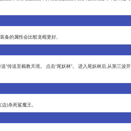
力装备的属性会比蛟龙棍更好。
传送”传送至截教天境。 点击“尾妖林”。 进入尾妖林后,从第三波
左边)杀死鲨魔王。