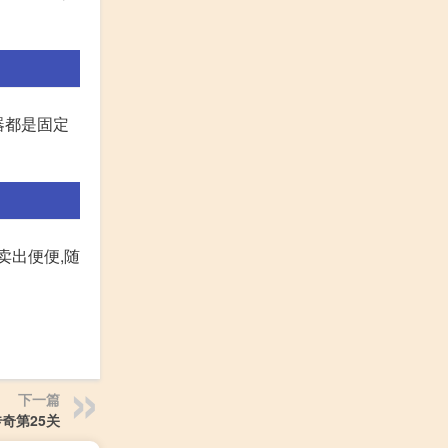
器都是固定
卖出便便,随
下一篇
奇第25关