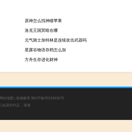
原神怎么找神瞳苹果
洛克王国冥暗在哪
元气骑士加特林是连续攻击武器吗
星露谷物语存档怎么加
方舟生存进化财神
网站地图
|
疑难解答
陕ICP备05039492号
，我们会及时纠正，谢谢