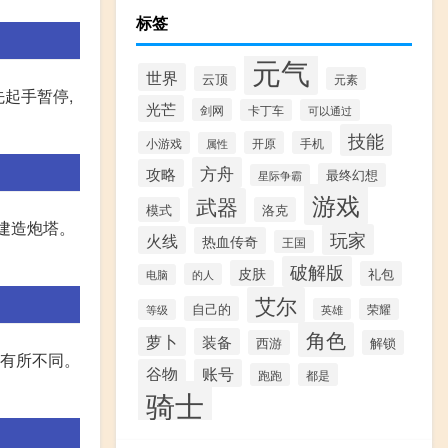
标签
元气
世界
云顶
元素
先起手暂停,
光芒
剑网
卡丁车
可以通过
技能
小游戏
开原
手机
属性
方舟
攻略
最终幻想
星际争霸
游戏
武器
模式
洛克
处建造炮塔。
玩家
火线
热血传奇
王国
破解版
皮肤
礼包
的人
电脑
艾尔
自己的
英雄
荣耀
等级
角色
萝卜
装备
西游
解锁
会有所不同。
谷物
账号
跑跑
都是
骑士