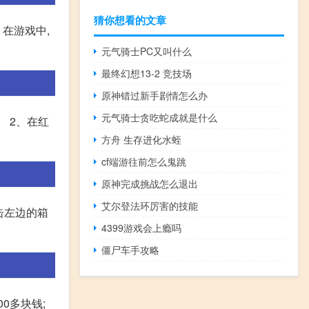
猜你想看的文章
。在游戏中,
元气骑士PC又叫什么
最终幻想13-2 竞技场
原神错过新手剧情怎么办
元气骑士贪吃蛇成就是什么
 2、在红
方舟 生存进化水蛭
cf端游往前怎么鬼跳
原神完成挑战怎么退出
艾尔登法环厉害的技能
击左边的箱
4399游戏会上瘾吗
僵尸车手攻略
0多块钱;