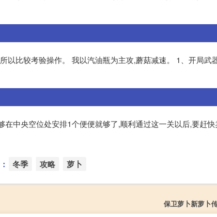
,所以比较考验操作。 我以汽油瓶为主攻,蘑菇减速。 1、开局武
能够在中央空位处安排1个便便就够了,顺利通过这一关以后,要赶快
：
冬季
攻略
萝卜
保卫萝卜新萝卜传