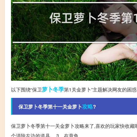
萝卜
冬季
以下围绕“保卫
第1关金萝卜”主题解决网友的困惑
攻略
保卫萝卜冬季第十一关金萝卜
?
保卫萝卜冬季第十一关金萝卜攻略来了,喜欢的玩家快收藏吧
个清除左边的道具。 3、在章鱼。