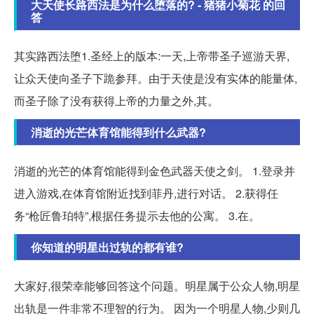
大天使长路西法是为什么堕落的? - 猪猪小菊花 的回
答
其实路西法堕1.圣经上的版本:一天,上帝带圣子巡游天界,
让众天使向圣子下跪参拜。由于天使是没有实体的能量体,
而圣子除了没有获得上帝的力量之外,其。
消逝的光芒体育馆能得到什么武器?
消逝的光芒的体育馆能得到金色武器天使之剑。 1.登录并
进入游戏,在体育馆附近找到菲丹,进行对话。 2.获得任
务“枪匠鲁珀特”,根据任务提示去他的公寓。 3.在。
你知道的明星出过轨的都有谁?
大家好,很荣幸能够回答这个问题。明星属于公众人物,明星
出轨是一件非常不理智的行为。 因为一个明星人物,少则几