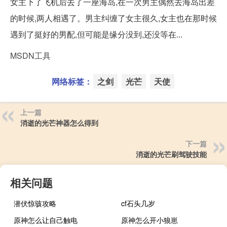
女主下了飞机后去了一座海岛,在一次男主偶然去海岛出差
的时候,两人相遇了。男主纠缠了女主很久,女主也在那时候
遇到了挺好的男配,但可能是缘分没到,还没等在...
MSDN工具
网络标签：
之剑
光芒
天使
上一篇
消逝的光芒神器怎么得到
下一篇
消逝的光芒刷驾驶技能
相关问题
潜伏惊骇攻略
cf石头几岁
原神怎么让自己触电
原神怎么开小狼崽