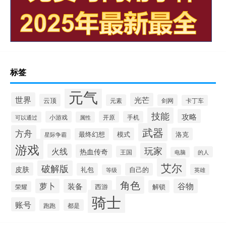
标签
元气
世界
光芒
云顶
元素
剑网
卡丁车
技能
攻略
小游戏
开原
手机
可以通过
属性
武器
方舟
模式
洛克
最终幻想
星际争霸
游戏
玩家
火线
热血传奇
王国
的人
电脑
艾尔
破解版
皮肤
礼包
自己的
英雄
等级
角色
萝卜
谷物
装备
西游
解锁
荣耀
骑士
账号
跑跑
都是