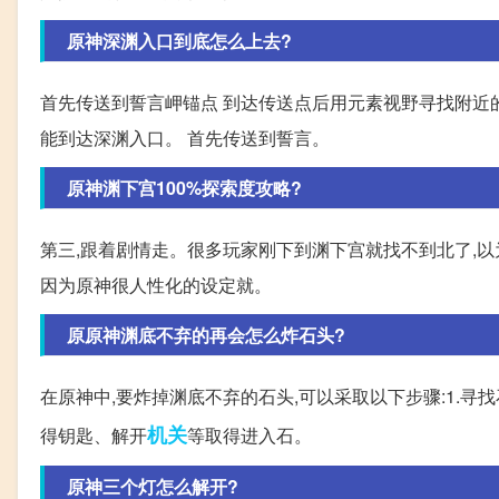
原神深渊入口到底怎么上去?
首先传送到誓言岬锚点 到达传送点后用元素视野寻找附近的
能到达深渊入口。 首先传送到誓言。
原神渊下宫100%探索度攻略?
第三,跟着剧情走。很多玩家刚下到渊下宫就找不到北了,以
因为原神很人性化的设定就。
原原神渊底不弃的再会怎么炸石头?
在原神中,要炸掉渊底不弃的石头,可以采取以下步骤:1.
机关
得钥匙、解开
等取得进入石。
原神三个灯怎么解开?