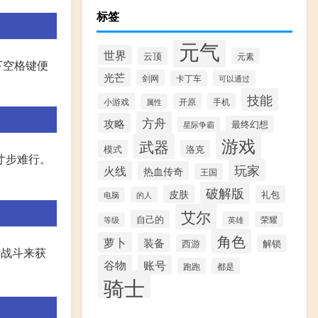
标签
元气
世界
云顶
元素
下空格键便
光芒
剑网
卡丁车
可以通过
技能
小游戏
开原
手机
属性
方舟
攻略
最终幻想
星际争霸
游戏
武器
模式
洛克
寸步难行。
玩家
火线
热血传奇
王国
破解版
皮肤
礼包
的人
电脑
艾尔
自己的
英雄
荣耀
等级
角色
萝卜
装备
西游
解锁
者战斗来获
谷物
账号
跑跑
都是
骑士