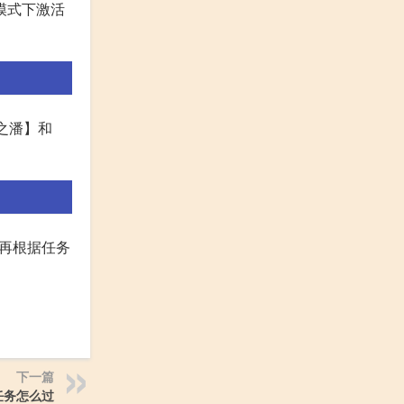
模式下激活
水之潘】和
 再根据任务
下一篇
任务怎么过