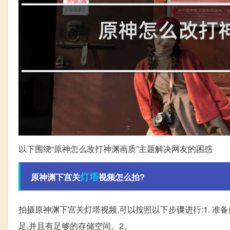
以下围绕“原神怎么改打神渊画质”主题解决网友的困惑
灯塔
原神渊下宫关
视频怎么拍?
拍摄原神渊下宫关灯塔视频,可以按照以下步骤进行:1. 
足,并且有足够的存储空间。2。