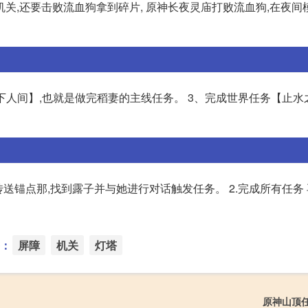
关,还要击败流血狗拿到碎片, 原神长夜灵庙打败流血狗,在夜间
,天下人间】,也就是做完稻妻的主线任务。 3、完成世界任务【止
送锚点那,找到露子并与她进行对话触发任务。 2.完成所有任务
：
屏障
机关
灯塔
原神山顶