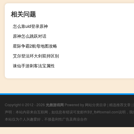
相关问题
怎么靠uid登录原神
原神怎么跳跃对话
星际争霸2航母地图攻略
艾尔登法环大剑双持区别
诛仙手游刺客法宝属性
Copyright © 2012 - 2026
光彪游戏网
Powered by
网站分类目录
|
精选推荐文章
|
声明：本站内容来自互联网，如信息有错误可发邮件到f_fb#foxmail.com说明
本站仅为个人兴趣爱好，不接盈利性广告及商业合作