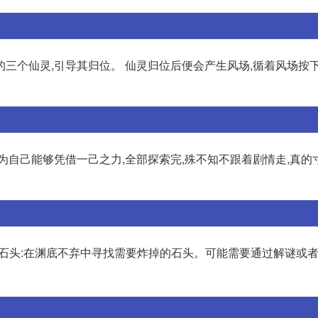
三个仙灵,引导其归位。 仙灵归位后便会产生风场,循着风场按
为自己能够凭借一己之力,全部探索完,殊不知不跟着剧情走,真的
寻找石头:在渊底不弃中寻找需要炸掉的石头。可能需要通过解谜或