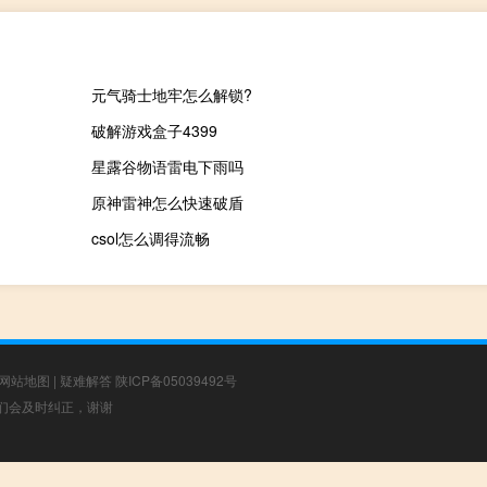
元气骑士地牢怎么解锁?
破解游戏盒子4399
星露谷物语雷电下雨吗
原神雷神怎么快速破盾
csol怎么调得流畅
网站地图
|
疑难解答
陕ICP备05039492号
，我们会及时纠正，谢谢