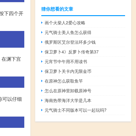
猜你想看的文章
要按下四个开
画个火柴人2爱心攻略
元气骑士美人鱼怎么获得
俄罗斯区艾尔登法环多少钱
保卫萝卜4》反萝卜传奇第37
 在渊下宫
元宵节中午用不用读书
保卫萝卜关卡内无限金币
在原神怎么获取鱼竿
怎么在原神里卸载原神号
你可以仔细
海南热带海洋大学是几本
元气骑士不同版本可以一起玩吗?