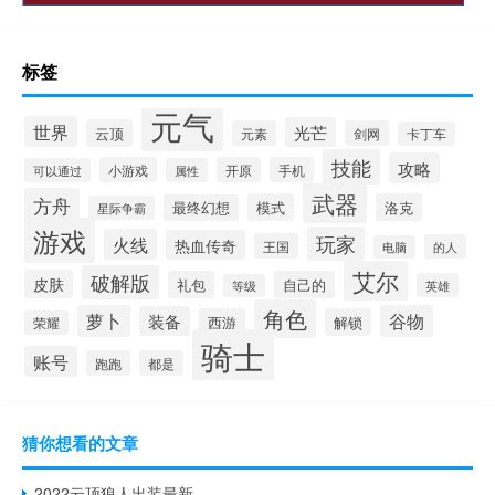
标签
元气
世界
光芒
云顶
元素
剑网
卡丁车
技能
攻略
小游戏
开原
手机
可以通过
属性
武器
方舟
模式
洛克
最终幻想
星际争霸
游戏
玩家
火线
热血传奇
王国
的人
电脑
艾尔
破解版
皮肤
礼包
自己的
英雄
等级
角色
萝卜
谷物
装备
西游
解锁
荣耀
骑士
账号
跑跑
都是
猜你想看的文章
2022云顶狼人出装最新