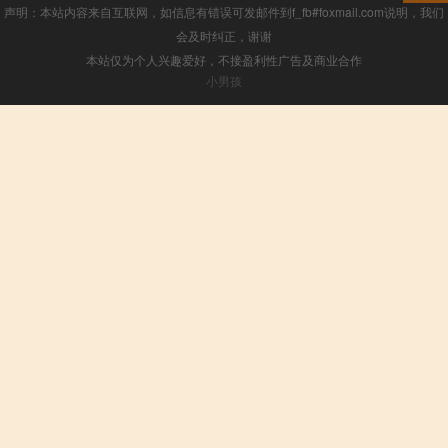
声明：本站内容来自互联网，如信息有错误可发邮件到f_fb#foxmail.com说明，我们
会及时纠正，谢谢
本站仅为个人兴趣爱好，不接盈利性广告及商业合作
小男孩