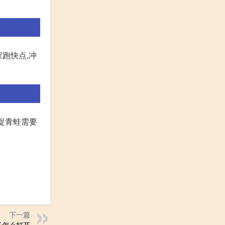
家跑快点,冲
捕捉青蛙需要
下一篇