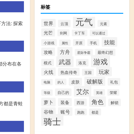
标签
元气
世界
方法: 探索
云顶
元素
光芒
剑网
卡丁车
可以通过
技能
小游戏
开原
手机
属性
方舟
攻略
最终幻想
星际争霸
游戏
武器
模式
洛克
都分布在各
玩家
火线
热血传奇
王国
破解版
皮肤
礼包
的人
电脑
艾尔
自己的
英雄
荣耀
等级
角色
萝卜
装备
西游
解锁
方都是青蛙
谷物
账号
跑跑
都是
骑士