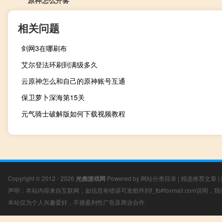
原神怎么开雾
相关问题
剑网3在哪刷布
艾尔登法环刷到满级多久
云原神怎么和自己的原神账号互通
保卫萝卜深海第15关
元气骑士破解版如何下载视频教程
Copyright © 2012 - 2026
光彪游戏网
Powered by
网站分类目录
|
精选推荐文章
|
声明：本站内容来自互联网，如信息有错误可发邮件到f_fb#foxmail.com说明
本站仅为个人兴趣爱好，不接盈利性广告及商业合作