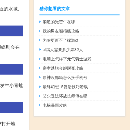
猜你想看的文章
近的水域,
消逝的光芒牛在哪
我的男友嘴很贱攻略
为啥更新不了端游cf
蝴蝶则会在
cf踢人需要多少票32人
电脑上怎样下元气骑士游戏
密室逃脱金蝉脱壳攻略
原神没邮箱怎么换手机号
上发生小青蛙
最终幻想15复活技巧游戏
艾尔登法环战技师傅在哪
电脑暴雨攻略
择打开地