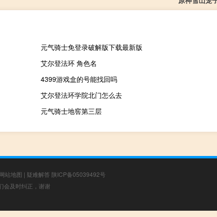
原神雪山笼
元气骑士免登录破解版下载最新版
艾尔登法环 角色名
4399游戏盒的号能找回吗
艾尔登法环学院北门怎么去
元气骑士地窖第三层
网站地图
|
疑难解答
陕ICP备05039492号
，我们会及时纠正，谢谢