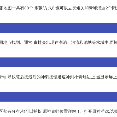
张地图一共有33个 步骤/方式2 也可以去灵矩关和青墟浦这2个附
同地点找到。通常,青蛙会出现在湖泊、河流和池塘等水域中,而
青蛙,寻找随后按最后的冲刺按键迅速冲到小青蛙边上,当显示屏
区都有分布,都可以捕捉 原神青蛙位置详解 1、打开原神游戏,选