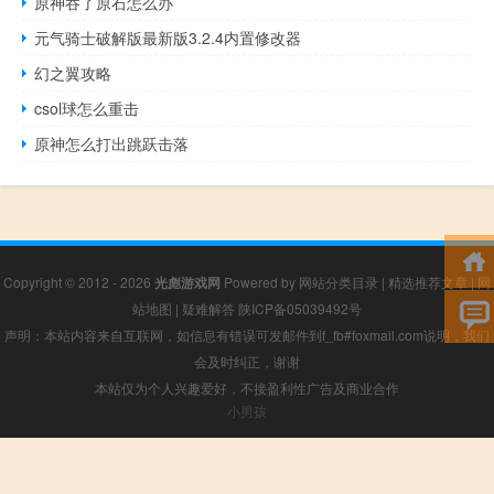
原神吞了原石怎么办
元气骑士破解版最新版3.2.4内置修改器
幻之翼攻略
csol球怎么重击
原神怎么打出跳跃击落
Copyright © 2012 - 2026
光彪游戏网
Powered by
网站分类目录
|
精选推荐文章
|
网
站地图
|
疑难解答
陕ICP备05039492号
声明：本站内容来自互联网，如信息有错误可发邮件到f_fb#foxmail.com说明，我们
会及时纠正，谢谢
本站仅为个人兴趣爱好，不接盈利性广告及商业合作
小男孩