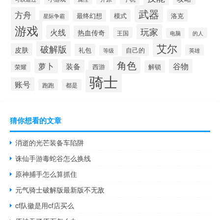
武器
方舟
模式
洛克
最终幻想
星际争霸
游戏
玩家
火线
热血传奇
王国
的人
电脑
艾尔
破解版
皮肤
礼包
自己的
英雄
等级
角色
萝卜
谷物
装备
西游
解锁
荣耀
骑士
账号
跑跑
都是
猜你想看的文章
消逝的光芒装备车陷阱
诛仙手游毒蛇谷怎么换线
原神捕手怎么算抓住
元气骑士破解版最新版不无敌
cf队徽是用cf店买么