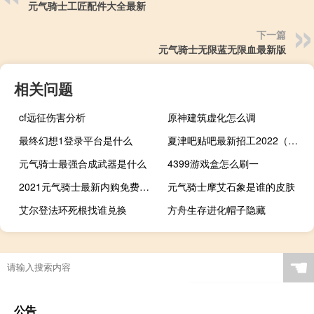
元气骑士工匠配件大全最新
下一篇
元气骑士无限蓝无限血最新版
相关问题
cf远征伤害分析
原神建筑虚化怎么调
最终幻想1登录平台是什么
夏津吧贴吧最新招工2022（夏津吧贴吧）
元气骑士最强合成武器是什么
4399游戏盒怎么刷一
2021元气骑士最新内购免费版无邪
元气骑士摩艾石象是谁的皮肤
艾尔登法环死根找谁兑换
方舟生存进化帽子隐藏
☚
公告