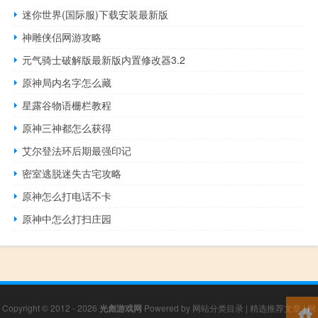
迷你世界(国际服)下载安装最新版
神雕侠侣网游攻略
元气骑士破解版最新版内置修改器3.2
原神局内名字怎么藏
星露谷物语栅栏教程
原神三神都怎么获得
艾尔登法环后期最强印记
密室逃脱迷失古宅攻略
原神怎么打电话不卡
原神中怎么打扫庄园
Copyright © 2012 - 2026
光彪游戏网
Powered by
网站分类目录
|
精选推荐文章
|
网