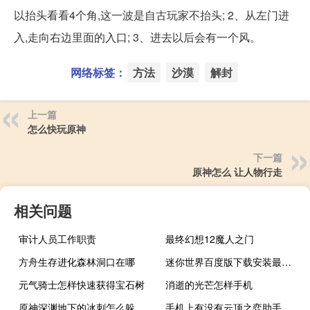
以抬头看看4个角,这一波是自古玩家不抬头; 2、从左门进
入,走向右边里面的入口; 3、进去以后会有一个风。
网络标签：
方法
沙漠
解封
上一篇
怎么快玩原神
下一篇
原神怎么 让人物行走
相关问题
审计人员工作职责
最终幻想12魔人之门
方舟生存进化森林洞口在哪
迷你世界百度版下载安装最新版本
元气骑士怎样快速获得宝石树
消逝的光芒怎样手机
原神深渊地下的冰刺怎么躲
手机上有没有云顶之弈助手