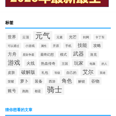
标签
元气
世界
光芒
云顶
元素
剑网
卡丁车
技能
攻略
小游戏
开原
手机
可以通过
属性
武器
方舟
模式
洛克
最终幻想
星际争霸
游戏
玩家
火线
热血传奇
王国
的人
电脑
艾尔
破解版
皮肤
礼包
自己的
英雄
等级
角色
萝卜
谷物
装备
西游
解锁
荣耀
骑士
账号
跑跑
都是
猜你想看的文章