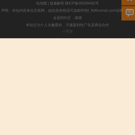
站地图
|
疑难解答
陕ICP备05039492号
声明：本站内容来自互联网，如信息有错误可发邮件到f_fb#foxmail.com说明，我们
会及时纠正，谢谢
本站仅为个人兴趣爱好，不接盈利性广告及商业合作
小男孩