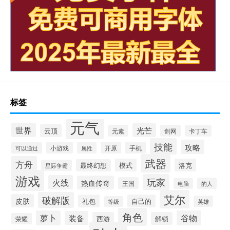
标签
元气
世界
光芒
云顶
元素
剑网
卡丁车
技能
攻略
小游戏
开原
手机
可以通过
属性
武器
方舟
模式
洛克
最终幻想
星际争霸
游戏
玩家
火线
热血传奇
王国
的人
电脑
艾尔
破解版
皮肤
礼包
自己的
英雄
等级
角色
萝卜
谷物
装备
西游
解锁
荣耀