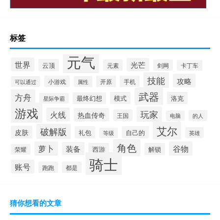
标签
元气
世界
光芒
云顶
元素
剑网
卡丁车
技能
攻略
小游戏
开原
手机
可以通过
属性
武器
方舟
模式
洛克
最终幻想
星际争霸
游戏
玩家
火线
热血传奇
王国
的人
电脑
艾尔
破解版
皮肤
礼包
自己的
英雄
等级
角色
萝卜
谷物
装备
西游
解锁
荣耀
骑士
账号
跑跑
都是
猜你想看的文章