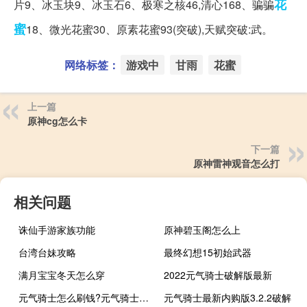
花
片9、冰玉块9、冰玉石6、极寒之核46,清心168、骗骗
蜜
18、微光花蜜30、原素花蜜93(突破),天赋突破:武。
网络标签：
游戏中
甘雨
花蜜
上一篇
原神cg怎么卡
下一篇
原神雷神观音怎么打
相关问题
诛仙手游家族功能
原神碧玉阁怎么上
台湾台妹攻略
最终幻想15初始武器
满月宝宝冬天怎么穿
2022元气骑士破解版最新
元气骑士怎么刷钱?元气骑士刷钱bug方法攻略介绍!
元气骑士最新内购版3.2.2破解