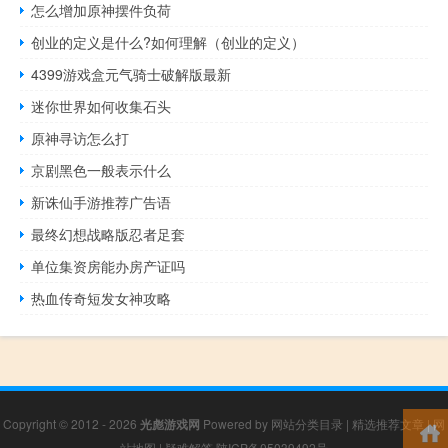
怎么增加原神摆件负荷
创业的定义是什么?如何理解（创业的定义）
4399游戏盒元气骑士破解版最新
迷你世界如何收集石头
原神寻访怎么打
京剧黑色一般表示什么
新诛仙手游推荐广告语
最终幻想战略版忍者足套
单位集资房能办房产证吗
热血传奇短发女神攻略
Copyright © 2012 - 2026
光彪游戏网
Powered by
网站分类目录
|
精选推荐文章
|
网
站地图
|
疑难解答
陕ICP备05039492号