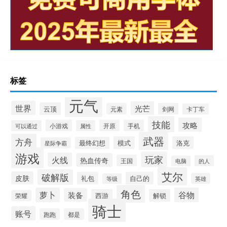
标签
元气
世界
光芒
云顶
元素
剑网
卡丁车
技能
攻略
小游戏
开原
手机
可以通过
属性
武器
方舟
模式
洛克
最终幻想
星际争霸
游戏
玩家
火线
热血传奇
王国
的人
电脑
艾尔
破解版
皮肤
礼包
自己的
英雄
等级
角色
萝卜
谷物
装备
西游
解锁
荣耀
骑士
账号
跑跑
都是