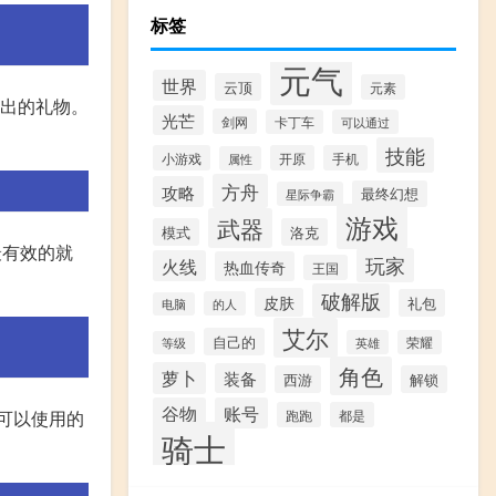
标签
元气
世界
云顶
元素
送出的礼物。
光芒
剑网
卡丁车
可以通过
技能
小游戏
开原
手机
属性
方舟
攻略
最终幻想
星际争霸
游戏
武器
模式
洛克
最有效的就
玩家
火线
热血传奇
王国
破解版
皮肤
礼包
的人
电脑
艾尔
自己的
英雄
荣耀
等级
角色
萝卜
装备
西游
解锁
谷物
账号
跑跑
都是
可以使用的
骑士