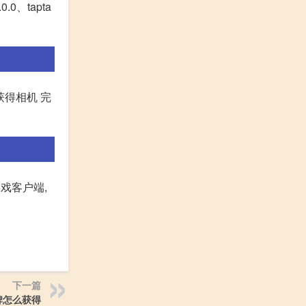
0、tapta
获得相机 完
戏客户端,
下一篇
碑怎么获得