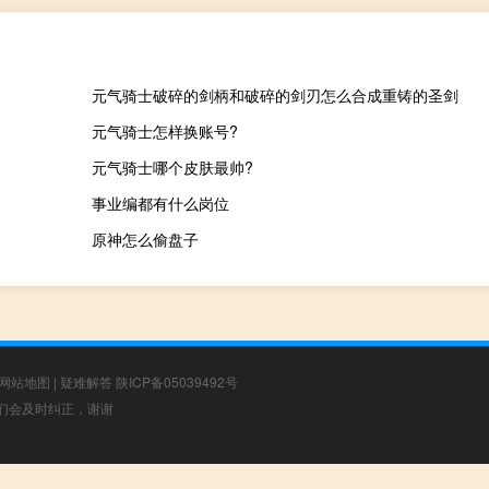
元气骑士破碎的剑柄和破碎的剑刃怎么合成重铸的圣剑
元气骑士怎样换账号?
元气骑士哪个皮肤最帅?
事业编都有什么岗位
原神怎么偷盘子
网站地图
|
疑难解答
陕ICP备05039492号
，我们会及时纠正，谢谢