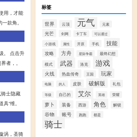
标签
使用，才能
元气
的一款角。
世界
云顶
元素
光芒
剑网
卡丁车
可以通过
技能
小游戏
开原
手机
属性
方舟
攻略
级。 点击升
最终幻想
星际争霸
游戏
武器
超界者，。
模式
洛克
玩家
火线
热血传奇
王国
破解版
皮肤
礼包
的人
电脑
艾尔
气骑士隐藏
自己的
英雄
荣耀
等级
角色
道具“维。
萝卜
装备
西游
解锁
谷物
账号
跑跑
都是
骑士
漩涡，圣骑