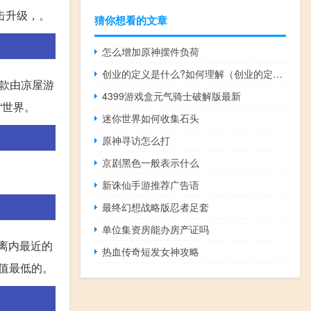
击升级，。
猜你想看的文章
怎么增加原神摆件负荷
创业的定义是什么?如何理解（创业的定义）
一款由凉屋游
4399游戏盒元气骑士破解版最新
“世界。
迷你世界如何收集石头
原神寻访怎么打
京剧黑色一般表示什么
新诛仙手游推荐广告语
最终幻想战略版忍者足套
单位集资房能办房产证吗
离内最近的
热血传奇短发女神攻略
值最低的。