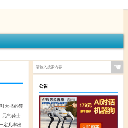
☚
公告
接引大书必须
 元气骑士
一定几率出