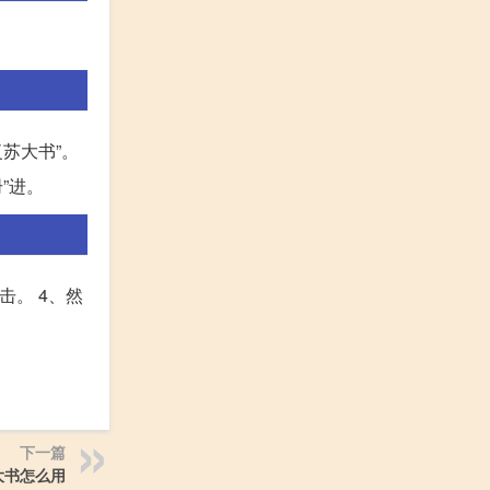
苏大书”。
”进。
击。 4、然
下一篇
大书怎么用