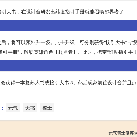
和接引大书，在设计台研发出纬度指引手册就能召唤超界者了
之后，将可以额外升一级。点击升级，可分别获得“接引大书”与“复
引手册”，解锁英雄角色【超界者】。此时，携带“维度指引手册
家会获得一本复苏大书或接引大书 3、然后玩家前往设计台并且点
：
元气
大书
骑士
元气骑士复苏