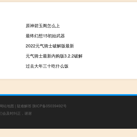
原神碧玉阁怎么上
最终幻想15初始武器
2022元气骑士破解版最新
元气骑士最新内购版3.2.2破解
过去大年三十吃什么饭
网站地图
|
疑难解答
陕ICP备05039492号
，我们会及时纠正，谢谢