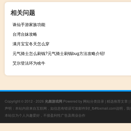
相关问题
诛仙手游家族功能
台湾台妹攻略
满月宝宝冬天怎么穿
元气骑士怎么刷钱?元气骑士刷钱bug方法攻略介绍!
艾尔登法环为啥牛
Copyright © 2012 - 2026
光彪游戏网
Powered by
网站分类目录
|
精选推荐文章
|
声明：本站内容来自互联网，如信息有错误可发邮件到f_fb#foxmail.com说明
本站仅为个人兴趣爱好，不接盈利性广告及商业合作