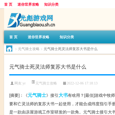
首 页
迷你世界攻略
知识分类
首 页
迷你世界攻略
知识分类
>
元气骑士攻略
>
元气骑士死灵法师复苏大书是什么
元气骑士死灵法师复苏大书是什么
元气骑士攻略
网友:
yr
2022-12-06 17:18:13
元气
骑士
大书
[摘要]：《
》接引
有啥用？[最佳]游戏中
要和亡灵法师的复苏大书一起使用，才能合成纬度指引手册
是一款由凉屋游戏工作室研发的一款角。元气骑士接引大书