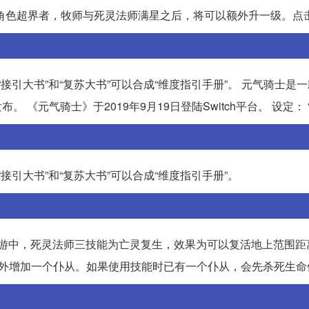
角色超界者，牧师与死灵法师满星之后，将可以额外升一级。点
接引大书”和“复苏大书”可以合成“维度指引手册”。 元气骑士是
 《元气骑士》于2019年9月19日登陆Switch平台。 设定： 
接引大书”和“复苏大书”可以合成“维度指引手册”。
手游中，死灵法师三技能为亡灵复生，效果为可以复活地上范围距
额外增加一个仆从。如果使用技能时已有一个仆从，会先杀死生命