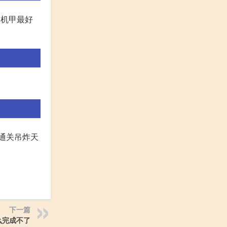
,机甲最好
通关吊炸天
下一篇
么完成不了