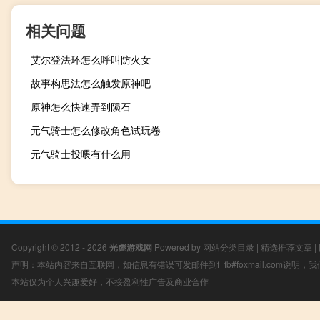
相关问题
艾尔登法环怎么呼叫防火女
故事构思法怎么触发原神吧
原神怎么快速弄到陨石
元气骑士怎么修改角色试玩卷
元气骑士投喂有什么用
Copyright © 2012 - 2026
光彪游戏网
Powered by
网站分类目录
|
精选推荐文章
|
声明：本站内容来自互联网，如信息有错误可发邮件到f_fb#foxmail.com说明
本站仅为个人兴趣爱好，不接盈利性广告及商业合作