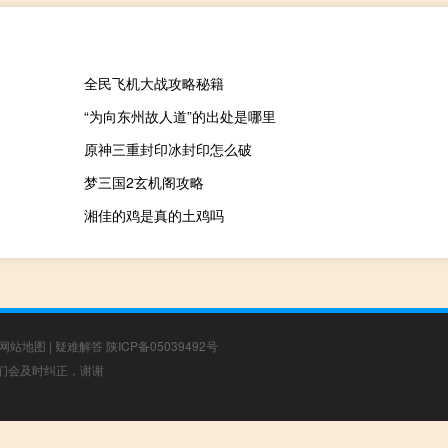
全民飞机大战攻略秘籍
“为向东州故人道”的出处是哪里
原神三重封印冰封印怎么破
梦三国2玄机阁攻略
湘佳的鸡是真的土鸡吗
网站地图
|
疑难解答
陕ICP备05039492号
，我们会及时纠正，谢谢