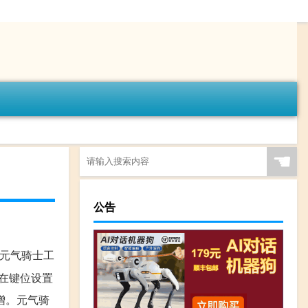
☚
公告
 元气骑士工
 在键位设置
增。元气骑