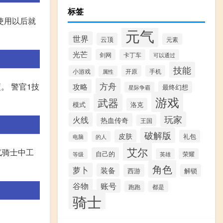
标签
使用以后就
元气
世界
云顶
元素
光芒
剑网
卡丁车
可以通过
技能
小游戏
开原
手机
属性
方舟
攻略
。 警官1技
最终幻想
星际争霸
游戏
武器
模式
洛克
玩家
火线
热血传奇
王国
破解版
皮肤
礼包
的人
电脑
艾尔
气骑士中工
自己的
英雄
荣耀
等级
角色
萝卜
装备
西游
解锁
谷物
账号
跑跑
都是
骑士