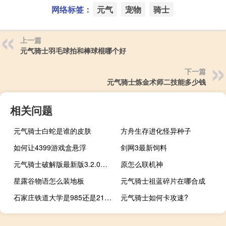
网络标签：
元气
宠物
骑士
上一篇
元气骑士羽毛球拍和棒球棍哪个好
下一篇
元气骑士炼金术师二技能多少钱
相关问题
元气骑士白蛇是谁的皮肤
方舟生存进化怪异种子
如何让4399游戏盒悬浮
剑网3最新饲料
元气骑士破解版最新版3.2.0无邪魔极天
原怎么联机神
星露谷物语怎么装地板
元气骑士祖蓝碎片在哪合成
石家庄铁道大学是985还是211大学
元气骑士如何卡攻速?