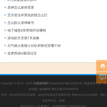
原神怎么获得背景
艾尔登法环黑色的怪怎么打
怎么防止原神账号
地下城堡2异界指环在哪得
滚动的天空第7关攻略
元气骑士夜猫小分队和祭祀官哪个好
造梦西游ol最强法宝
Copyright © 2012 - 2026
光彪游戏网
Powered by
网站分类目录
|
精选推荐文章
|
网
站地图
|
疑难解答
陕ICP备05039492号
声明：本站内容来自互联网，如信息有错误可发邮件到f_fb#foxmail.com说明，我们
会及时纠正，谢谢
本站仅为个人兴趣爱好，不接盈利性广告及商业合作