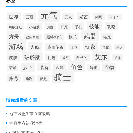
标签
元气
世界
光芒
云顶
元素
剑网
卡丁车
技能
攻略
小游戏
开原
手机
可以通过
属性
武器
方舟
模式
洛克
最终幻想
星际争霸
游戏
玩家
火线
热血传奇
王国
的人
电脑
艾尔
破解版
皮肤
礼包
自己的
英雄
等级
角色
萝卜
谷物
装备
西游
解锁
荣耀
骑士
账号
跑跑
都是
猜你想看的文章
地下城堡3 审判官攻略
方舟生存进化油壶
cf可以直接送cf点吗