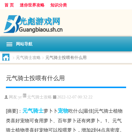
首 页
迷你世界攻略
知识分类
网站导航
>
元气骑士攻略
>
元气骑士投喂有什么用
元气骑士投喂有什么用
元气骑士攻略
网友:
yr
2022-12-07 00:32:22
元气
骑士
宠物
[摘要]：
萝卜卜
吃什么[最佳]元气骑士植物
类喜好宠物可食用萝卜、百年萝卜还有烤萝卜。1、元气
骑士植物类喜好宠物可以投喂萝卜，增加2到4点亲密度。