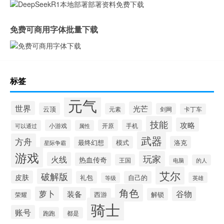
免费可商用字体批量下载
标签
元气
世界
光芒
云顶
元素
剑网
卡丁车
技能
攻略
小游戏
开原
手机
可以通过
属性
武器
方舟
模式
洛克
最终幻想
星际争霸
游戏
玩家
火线
热血传奇
王国
的人
电脑
艾尔
破解版
皮肤
礼包
自己的
英雄
等级
角色
萝卜
谷物
装备
西游
解锁
荣耀
骑士
账号
跑跑
都是