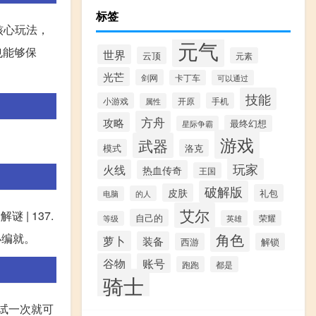
标签
核心玩法，
元气
也能够保
世界
云顶
元素
光芒
剑网
卡丁车
可以通过
技能
小游戏
开原
手机
属性
方舟
攻略
最终幻想
星际争霸
游戏
武器
模式
洛克
玩家
火线
热血传奇
王国
破解版
皮肤
礼包
的人
电脑
艾尔
 | 137.
自己的
英雄
荣耀
等级
角色
小编就。
萝卜
装备
西游
解锁
谷物
账号
跑跑
都是
骑士
试一次就可