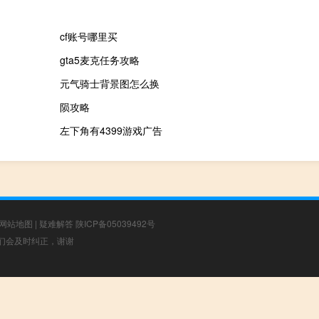
cf账号哪里买
gta5麦克任务攻略
元气骑士背景图怎么换
陨攻略
左下角有4399游戏广告
网站地图
|
疑难解答
陕ICP备05039492号
，我们会及时纠正，谢谢