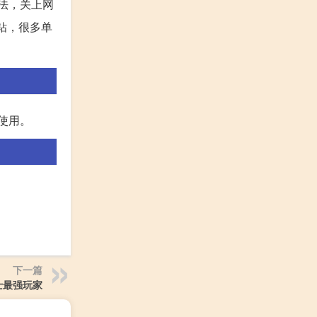
法，关上网
钻，很多单
使用。
下一篇
士最强玩家