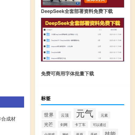
DeepSeek全套部署资料免费下载
免费可商用字体批量下载
标签
元气
世界
云顶
元素
作合成材
光芒
剑网
卡丁车
可以通过
技能
小游戏
开原
手机
属性