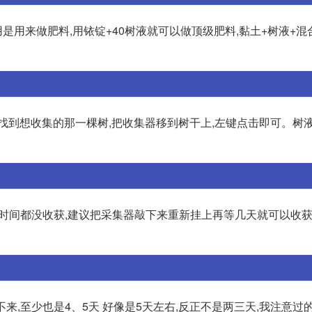
用来做肥料,用铱锭+40树液就可以做顶级肥料,黏土+树液+混
找到想收集的那一棵树,把收集器移到树干上,左键点击即可。树
时间都没收获,建议把采集器敲下来重新挂上再等几天就可以收获
来,至少也是4、5天 好像是5天左右,反正不是两三天,我注意过