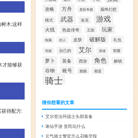
方舟
攻略
最终幻想
星际争霸
游戏
武器
模式
洛克
树木;这样
玩家
火线
热血传奇
王国
破解版
皮肤
礼包
的人
电脑
艾尔
自己的
英雄
荣耀
等级
角色
萝卜
装备
西游
解锁
木才能够获
谷物
账号
跑跑
都是
骑士
猜你想看的文章
买获得配方:
艾尔登法环战士头部装备
诛仙手游 贫民玩什么
元气骑士警官怎么召唤空投