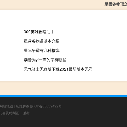
星露谷物语
300英雄攻略助手
星露谷物语基本介绍
星际争霸有几种核弹
读音为yi一声的字有哪些
元气骑士无敌版下载2021最新版本无邪
网站地图
|
疑难解答
陕ICP备05039492号
，我们会及时纠正，谢谢