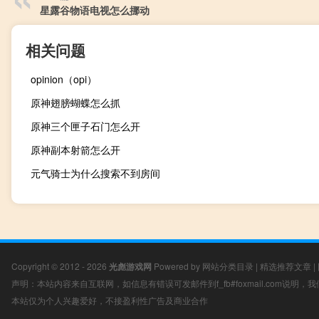
星露谷物语电视怎么挪动
相关问题
opinion（opi）
原神翅膀蝴蝶怎么抓
原神三个匣子石门怎么开
原神副本射箭怎么开
元气骑士为什么搜索不到房间
Copyright © 2012 - 2026
光彪游戏网
Powered by
网站分类目录
|
精选推荐文章
|
声明：本站内容来自互联网，如信息有错误可发邮件到f_fb#foxmail.com说明
本站仅为个人兴趣爱好，不接盈利性广告及商业合作