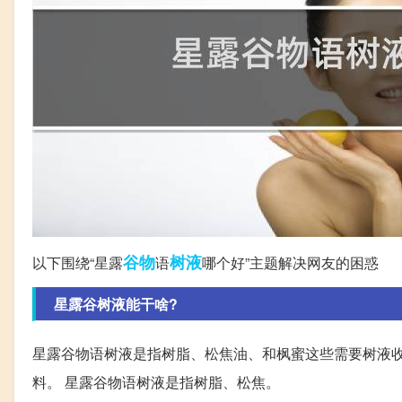
谷物
树液
以下围绕“星露
语
哪个好”主题解决网友的困惑
星露谷树液能干啥?
星露谷物语树液是指树脂、松焦油、和枫蜜这些需要树液
料。 星露谷物语树液是指树脂、松焦。