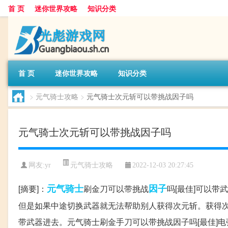
首 页
迷你世界攻略
知识分类
首 页
迷你世界攻略
知识分类
>
元气骑士攻略
>
元气骑士次元斩可以带挑战因子吗
元气骑士次元斩可以带挑战因子吗
元气骑士攻略
网友:
yr
2022-12-03 20:27:45
元气
骑士
因子
[摘要]：
刷金刀可以带挑战
吗[最佳]可以
但是如果中途切换武器就无法帮助别人获得次元斩。获得
带武器进去。元气骑士刷金手刀可以带挑战因子吗[最佳]电