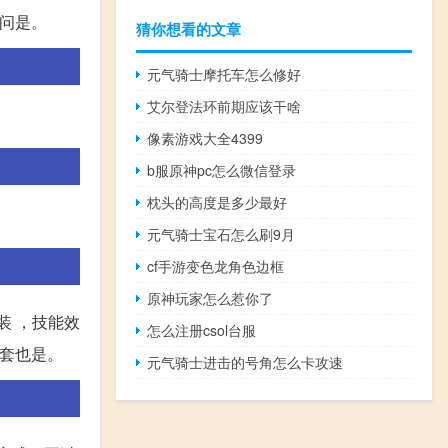
询问是。
猜你想看的文章
元气骑士摩托车怎么修好
艾尔登法环前期应该干啥
像素游戏大全4399
b服原神pc怎么微信登录
枕头的高度是多少最好
元气骑士宝石怎么刷9月
cf手游变色龙角色边框
原神玩家怎么惹你了
装 ，技能效
怎么注册csol台服
件套也是。
元气骑士进击的号角怎么卡攻速