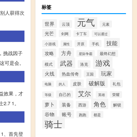
标签
助别人获得次
元气
世界
云顶
元素
光芒
剑网
卡丁车
可以通过
技能
小游戏
开原
手机
属性
方舟
攻略
，挑战因子
最终幻想
星际争霸
游戏
武器
，这可是会。
模式
洛克
玩家
火线
热血传奇
王国
破解版
皮肤
礼包
的人
电脑
艾尔
益效果，才
自己的
英雄
荣耀
等级
角色
.7 1。
萝卜
装备
西游
解锁
谷物
账号
跑跑
都是
骑士
2 1、首先登