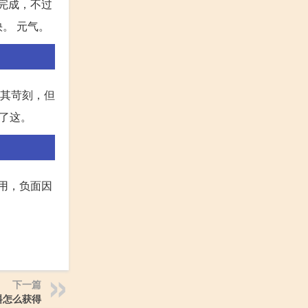
完成，不过
。 元气。
极其苛刻，但
道了这。
用，负面因
下一篇
料怎么获得