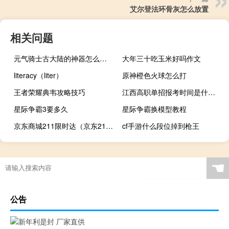
艾尔登法环骨灰怎么放置
相关问题
元气骑士古大陆的神器怎么通关
大年三十吃玉米好吗作文
literacy（liter）
原神橙色火球怎么打
王者荣耀典韦攻略技巧
江西高职单招报考时间是什么时候
星际争霸3要多久
星际争霸换模型教程
京东商城211限时达（京东211限时达是什么意思）
cf手游什么段位掉到枪王
☚
公告