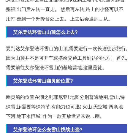
赐福,出门后左转一直走。 然后再左转,路上的小怪可以不
用打,走到一个升降台处上去。 上去后会遇到... 从。
艾尔登法环雪山山顶怎么上去?
要到达艾尔登法环雪山的山顶,需要进行一次长途徒步旅行,
因为山顶并不是可开车或搭乘交通工具到达的地方。 首先,
需要前往艾尔登法环雪山的基地营地,这里是徒。
艾尔登法环雪山幽灵船位置?
幽灵船的位置在湖之利耶尼亚! 地图分别普通地图,雪山,特
殊雪山(需要等殊符节,有能力也可逃),火山,天空城,两条地
下河,地下永恒城! 作为一款开放世界来说... 幽。
艾尔登法环怎么去雪山找战士壶?