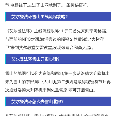
节,电梯往下走,过了山洞就到了。 圣树秘密符。
艾尔登法环雪山主线流程攻略?
《艾尔登法环》主线流程攻略: 1.开门首先来到宁姆格福。
与面前的NPC对话,激活旁边的赐福 2.然后绕过“大树守
卫”来到艾尔教堂艾雷教堂,发现锻造台和商人,激。
艾尔登法环雪山开图步骤?
雪山的地图可以分为东部和西部,第一步从洛德大升降机出
来为雪山的东部,即巨人山顶,第二步则是取得秘密符节后再
次通过洛德大升降机来到化圣雪原,即可开启雪山。
艾尔登法环怎么去雪山北部?
从艾尔登法环去雪山北部得先传送到王城中的大道旁露台