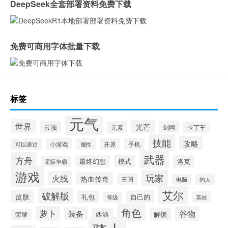
DeepSeek全套部署资料免费下载
免费可商用字体批量下载
标签
元气
世界
光芒
云顶
元素
剑网
卡丁车
技能
攻略
小游戏
开原
手机
可以通过
属性
武器
方舟
模式
洛克
最终幻想
星际争霸
游戏
玩家
火线
热血传奇
王国
的人
电脑
艾尔
破解版
皮肤
礼包
自己的
英雄
等级
角色
萝卜
谷物
装备
西游
解锁
荣耀