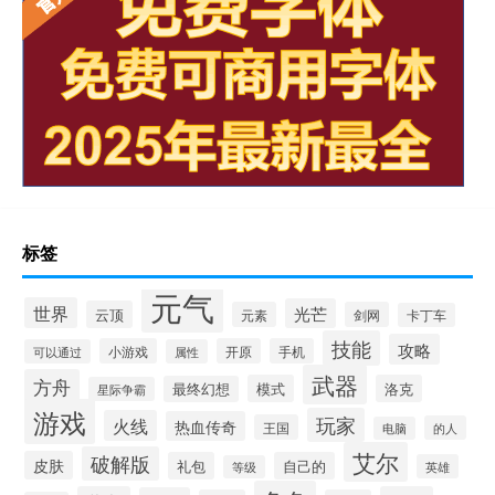
标签
元气
世界
光芒
云顶
元素
剑网
卡丁车
技能
攻略
小游戏
开原
手机
可以通过
属性
武器
方舟
模式
洛克
最终幻想
星际争霸
游戏
玩家
火线
热血传奇
王国
的人
电脑
艾尔
破解版
皮肤
礼包
自己的
英雄
等级