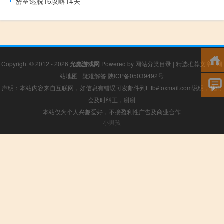
密室逃脱16攻略14关
Copyright © 2012 - 2026
光彪游戏网
Powered by
网站分类目录
|
精选推荐文章
|
网
站地图
|
疑难解答
陕ICP备05039492号
声明：本站内容来自互联网，如信息有错误可发邮件到f_fb#foxmail.com说明，我们
会及时纠正，谢谢
本站仅为个人兴趣爱好，不接盈利性广告及商业合作
小男孩