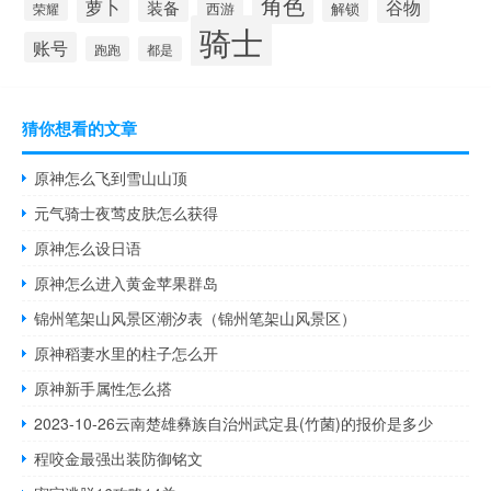
角色
萝卜
谷物
装备
西游
解锁
荣耀
骑士
账号
跑跑
都是
猜你想看的文章
原神怎么飞到雪山山顶
元气骑士夜莺皮肤怎么获得
原神怎么设日语
原神怎么进入黄金苹果群岛
锦州笔架山风景区潮汐表（锦州笔架山风景区）
原神稻妻水里的柱子怎么开
原神新手属性怎么搭
2023-10-26云南楚雄彝族自治州武定县(竹菌)的报价是多少
程咬金最强出装防御铭文