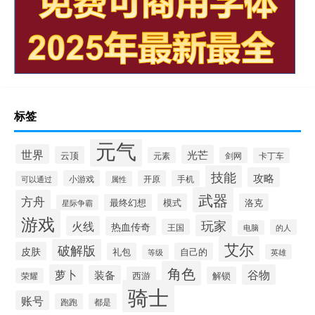
标签
元气
世界
光芒
云顶
元素
剑网
卡丁车
技能
攻略
小游戏
开原
手机
可以通过
属性
武器
方舟
模式
洛克
最终幻想
星际争霸
游戏
玩家
火线
热血传奇
王国
的人
电脑
艾尔
破解版
皮肤
礼包
自己的
英雄
等级
角色
萝卜
谷物
装备
西游
解锁
荣耀
骑士
账号
跑跑
都是