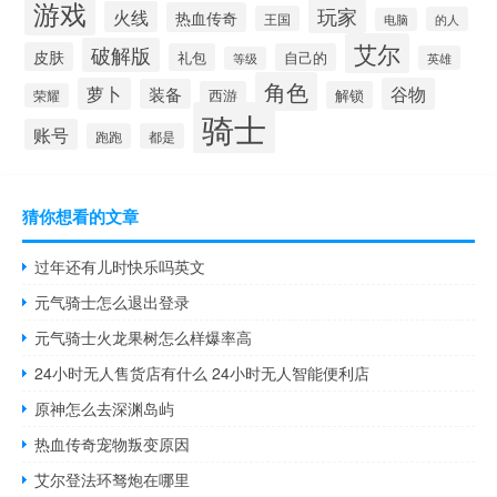
游戏
玩家
火线
热血传奇
王国
的人
电脑
艾尔
破解版
皮肤
礼包
自己的
英雄
等级
角色
萝卜
谷物
装备
西游
解锁
荣耀
骑士
账号
跑跑
都是
猜你想看的文章
过年还有儿时快乐吗英文
元气骑士怎么退出登录
元气骑士火龙果树怎么样爆率高
24小时无人售货店有什么 24小时无人智能便利店
原神怎么去深渊岛屿
热血传奇宠物叛变原因
艾尔登法环驽炮在哪里