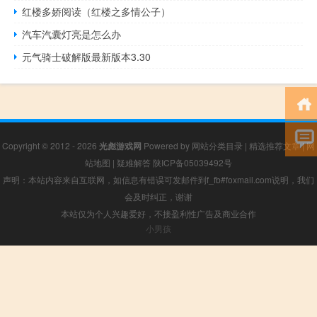
红楼多娇阅读（红楼之多情公子）
汽车汽囊灯亮是怎么办
元气骑士破解版最新版本3.30
Copyright © 2012 - 2026
光彪游戏网
Powered by
网站分类目录
|
精选推荐文章
|
网
站地图
|
疑难解答
陕ICP备05039492号
声明：本站内容来自互联网，如信息有错误可发邮件到f_fb#foxmail.com说明，我们
会及时纠正，谢谢
本站仅为个人兴趣爱好，不接盈利性广告及商业合作
小男孩