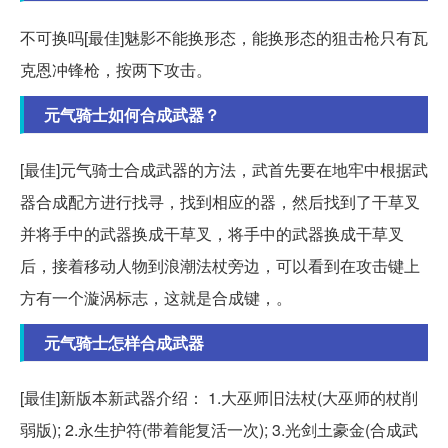
不可换吗[最佳]魅影不能换形态，能换形态的狙击枪只有瓦
克恩冲锋枪，按两下攻击。
元气骑士如何合成武器？
[最佳]元气骑士合成武器的方法，武首先要在地牢中根据武
器合成配方进行找寻，找到相应的器，然后找到了干草叉
并将手中的武器换成干草叉，将手中的武器换成干草叉
后，接着移动人物到浪潮法杖旁边，可以看到在攻击键上
方有一个漩涡标志，这就是合成键，。
元气骑士怎样合成武器
[最佳]新版本新武器介绍： 1.大巫师旧法杖(大巫师的杖削
弱版); 2.永生护符(带着能复活一次); 3.光剑土豪金(合成武