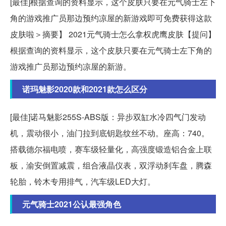
[最佳]根据查询的资料显示，这个皮肤只要在元气骑士左下
角的游戏推广员那边预约凉屋的新游戏即可免费获得这款
皮肤啦＞摘要】 2021元气骑士怎么拿权虎鹰皮肤【提问】
根据查询的资料显示，这个皮肤只要在元气骑士左下角的
游戏推广员那边预约凉屋的新游。
诺玛魅影2020款和2021款怎么区分
[最佳]诺马魅影255S-ABS版：异步双缸水冷四气门发动
机，震动很小，油门拉到底钥匙纹丝不动。座高：740。
搭载德尔福电喷，赛车级轻量化，高强度锻造铝合金上联
板，渝安倒置减震，组合液晶仪表，双浮动刹车盘，腾森
轮胎，铃木专用排气，汽车级LED大灯。
元气骑士2021公认最强角色