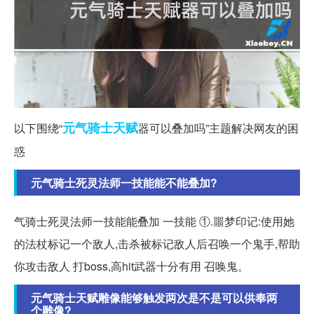
元气
骑士
天赋
以下围绕“
器可以叠加吗”主题解决网友的困
惑
元气骑士死灵法师一技能能不能叠加?
气骑士死灵法师一技能能叠加 一技能 ①.噩梦印记:使用她
的法杖标记一个敌人,击杀被标记敌人后召唤一个鬼手,帮助
你攻击敌人 打boss,高hit武器十分有用 召唤鬼。
元气骑士天赋雕像能够触发两次是不是可以供奉两
个雕像?