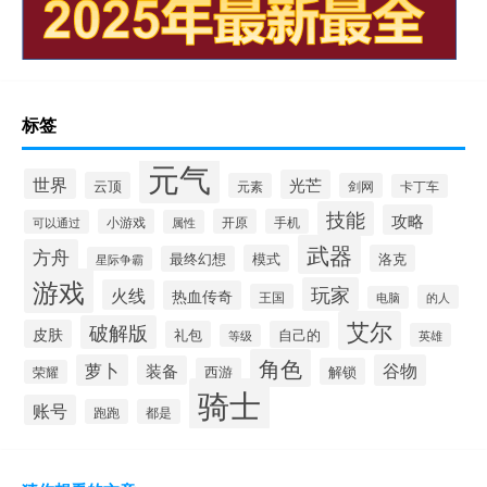
标签
元气
世界
光芒
云顶
元素
剑网
卡丁车
技能
攻略
小游戏
开原
手机
可以通过
属性
武器
方舟
模式
洛克
最终幻想
星际争霸
游戏
玩家
火线
热血传奇
王国
的人
电脑
艾尔
破解版
皮肤
礼包
自己的
英雄
等级
角色
萝卜
谷物
装备
西游
解锁
荣耀
骑士
账号
跑跑
都是