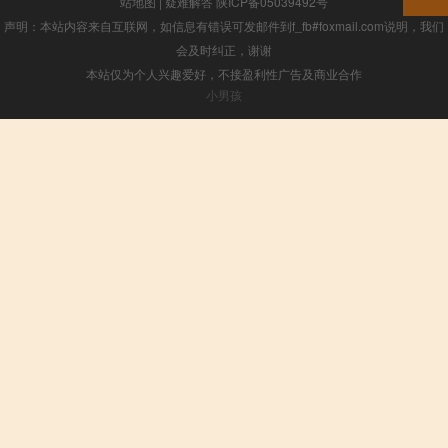
站地图
|
疑难解答
陕ICP备05039492号
声明：本站内容来自互联网，如信息有错误可发邮件到f_fb#foxmail.com说明，我们
会及时纠正，谢谢
本站仅为个人兴趣爱好，不接盈利性广告及商业合作
小男孩