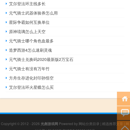
艾尔登法环主线多长
元气骑士武器体验券怎么用
星际争霸如何互换单位
原神琉璃怎么上天空
元气骑士哪个角色血最多
造梦西游4怎么速刷灵魂
元气骑士兑换码2020最新版2万宝石
元气骑士有没有万年竹
方舟生存进化封印孙悟空
艾尔登法环火星蝶怎么买
Copyright © 2012 - 2026
光彪游戏网
Powered by
网站分类目录
|
精选推荐文章
|
网