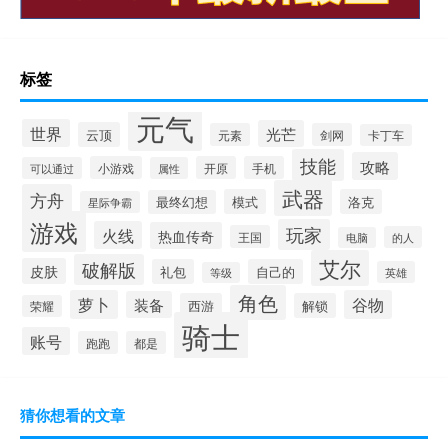
标签
元气
世界
光芒
云顶
元素
剑网
卡丁车
技能
攻略
小游戏
开原
手机
可以通过
属性
武器
方舟
模式
洛克
最终幻想
星际争霸
游戏
玩家
火线
热血传奇
王国
的人
电脑
艾尔
破解版
皮肤
礼包
自己的
英雄
等级
角色
萝卜
谷物
装备
西游
解锁
荣耀
骑士
账号
跑跑
都是
猜你想看的文章