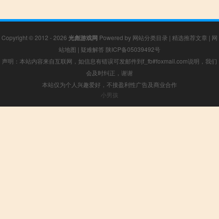
Copyright © 2012 - 2026
光彪游戏网
Powered by
网站分类目录
|
精选推荐文章
|
网
站地图
|
疑难解答
陕ICP备05039492号
声明：本站内容来自互联网，如信息有错误可发邮件到f_fb#foxmail.com说明，我们
会及时纠正，谢谢
本站仅为个人兴趣爱好，不接盈利性广告及商业合作
小男孩