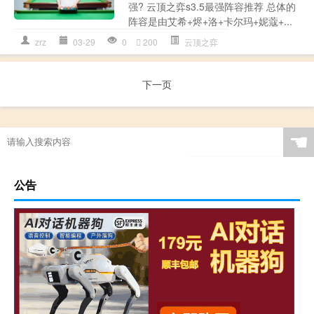
强? 云顶之弈s3.5最强阵容推荐 总体的
阵容是由艾希+烬+洛+卡尔玛+妮蔻+...
zrz
03-29
0
200
云顶之弈
下一页
☚
公告