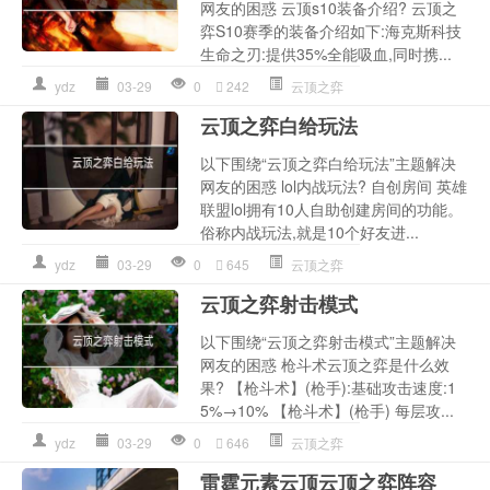
网友的困惑 云顶s10装备介绍? 云顶之
弈S10赛季的装备介绍如下:海克斯科技
生命之刃:提供35%全能吸血,同时携...
ydz
03-29
0
242
云顶之弈
云顶之弈白给玩法
以下围绕“云顶之弈白给玩法”主题解决
网友的困惑 lol内战玩法? 自创房间 英雄
联盟lol拥有10人自助创建房间的功能。
俗称内战玩法,就是10个好友进...
ydz
03-29
0
645
云顶之弈
云顶之弈射击模式
以下围绕“云顶之弈射击模式”主题解决
网友的困惑 枪斗术云顶之弈是什么效
果? 【枪斗术】(枪手):基础攻击速度:1
5%→10% 【枪斗术】(枪手) 每层攻...
ydz
03-29
0
646
云顶之弈
雷霆元素云顶云顶之弈阵容