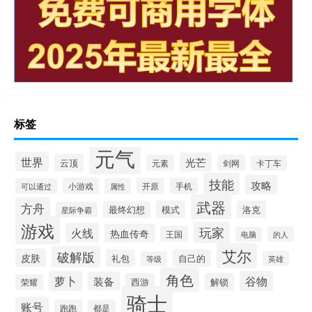
标签
元气
世界
光芒
云顶
元素
剑网
卡丁车
技能
攻略
小游戏
开原
手机
可以通过
属性
武器
方舟
模式
洛克
最终幻想
星际争霸
游戏
玩家
火线
热血传奇
王国
的人
电脑
艾尔
破解版
皮肤
礼包
自己的
英雄
等级
角色
萝卜
谷物
装备
西游
解锁
荣耀
骑士
账号
跑跑
都是