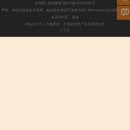
站地图
|
疑难解答
陕ICP备05039492号
声明：本站内容来自互联网，如信息有错误可发邮件到f_fb#foxmail.com说明，我们
会及时纠正，谢谢
本站仅为个人兴趣爱好，不接盈利性广告及商业合作
小男孩