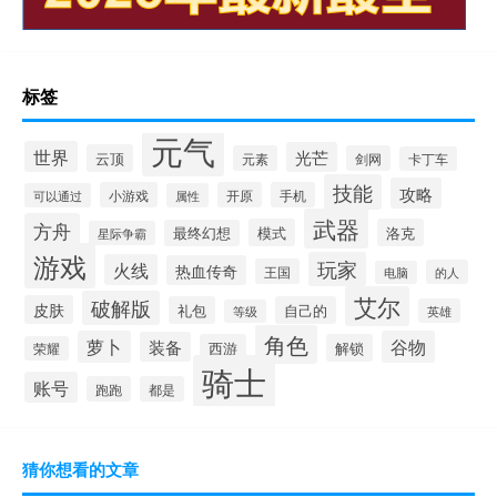
标签
元气
世界
光芒
云顶
元素
剑网
卡丁车
技能
攻略
小游戏
开原
手机
可以通过
属性
武器
方舟
模式
洛克
最终幻想
星际争霸
游戏
玩家
火线
热血传奇
王国
的人
电脑
艾尔
破解版
皮肤
礼包
自己的
英雄
等级
角色
萝卜
谷物
装备
西游
解锁
荣耀
骑士
账号
跑跑
都是
猜你想看的文章