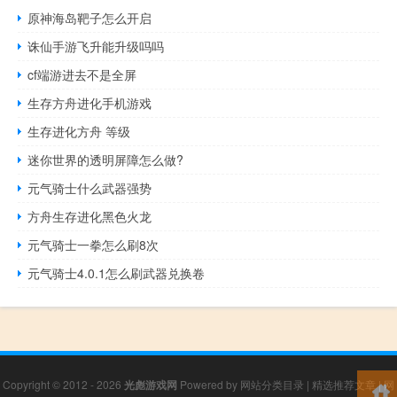
原神海岛靶子怎么开启
诛仙手游飞升能升级吗吗
cf端游进去不是全屏
生存方舟进化手机游戏
生存进化方舟 等级
迷你世界的透明屏障怎么做?
元气骑士什么武器强势
方舟生存进化黑色火龙
元气骑士一拳怎么刷8次
元气骑士4.0.1怎么刷武器兑换卷
Copyright © 2012 - 2026
光彪游戏网
Powered by
网站分类目录
|
精选推荐文章
|
网