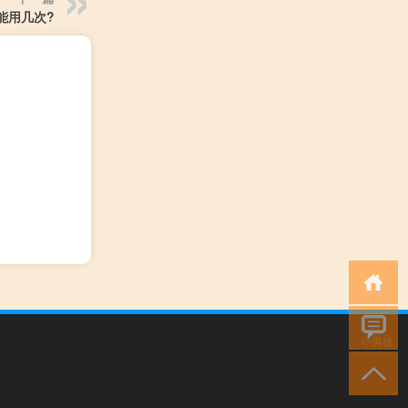
能用几次?
小男孩