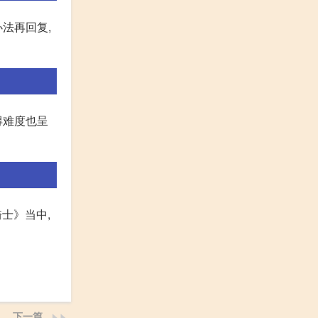
法再回复,
得难度也呈
骑士》当中,
下一篇