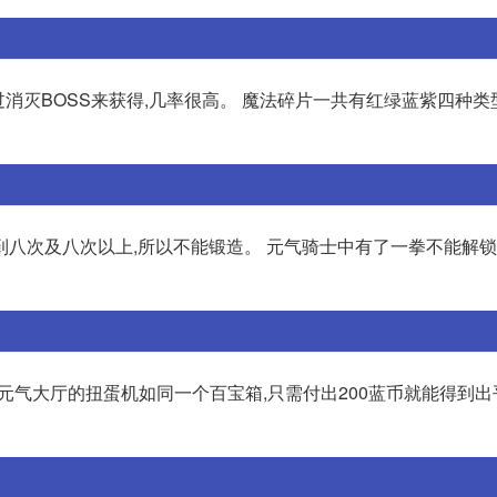
消灭BOSS来获得,几率很高。 魔法碎片一共有红绿蓝紫四种类
八次及八次以上,所以不能锻造。 元气骑士中有了一拳不能解锁
￼元气大厅的扭蛋机如同一个百宝箱,只需付出200蓝币就能得到