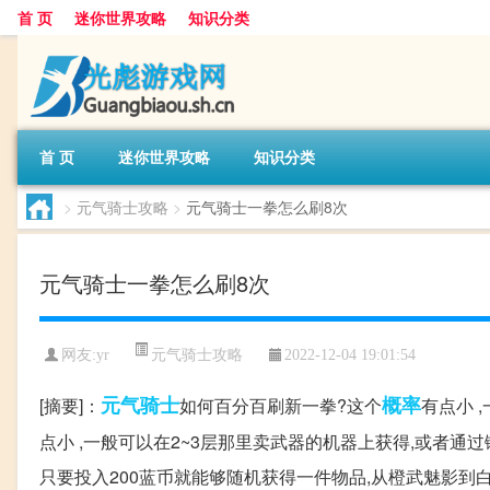
首 页
迷你世界攻略
知识分类
首 页
迷你世界攻略
知识分类
>
元气骑士攻略
>
元气骑士一拳怎么刷8次
元气骑士一拳怎么刷8次
元气骑士攻略
网友:
yr
2022-12-04 19:01:54
元气
骑士
概率
[摘要]：
如何百分百刷新一拳?这个
有点小 
点小 ,一般可以在2~3层那里卖武器的机器上获得,或者通
只要投入200蓝币就能够随机获得一件物品,从橙武魅影到