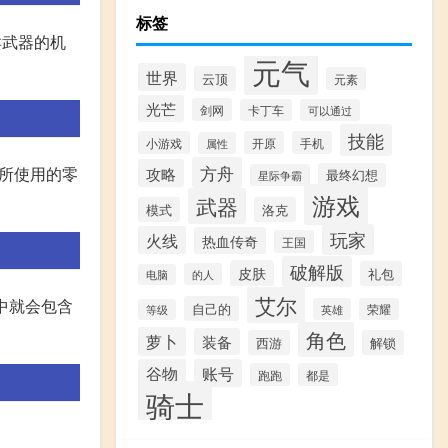
标签
卖武器的机
元气
世界
云顶
元素
光芒
剑网
卡丁车
可以通过
技能
小游戏
开原
手机
属性
方舟
攻略
器所使用的零
最终幻想
星际争霸
游戏
武器
模式
洛克
玩家
火线
热血传奇
王国
破解版
皮肤
礼包
的人
电脑
艾尔
其中就会包含
自己的
英雄
荣耀
等级
角色
萝卜
装备
西游
解锁
谷物
账号
跑跑
都是
骑士