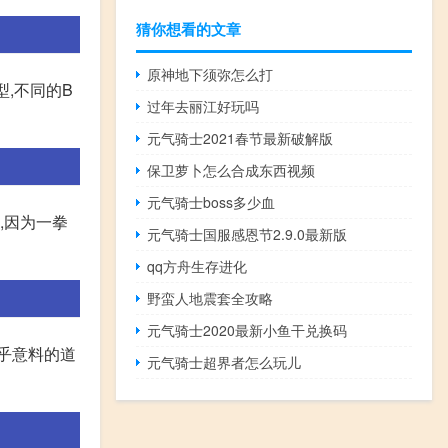
猜你想看的文章
原神地下须弥怎么打
型,不同的B
过年去丽江好玩吗
元气骑士2021春节最新破解版
保卫萝卜怎么合成东西视频
元气骑士boss多少血
,因为一拳
元气骑士国服感恩节2.9.0最新版
qq方舟生存进化
野蛮人地震套全攻略
元气骑士2020最新小鱼干兑换码
出乎意料的道
元气骑士超界者怎么玩儿