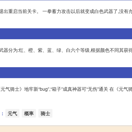
退出重启当前关卡。 一拳蓄力攻击以后就变成白色武器了,没有办
武器分为:红、橙、紫、蓝、绿、白六个等级,根据颜色不同其获
《元气骑士》地牢新“bug”,“箱子”成真神器可“无伤”通关 在《元气
：
元气
概率
骑士