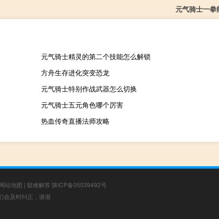
元气骑士一拳
元气骑士精灵的第二个技能怎么解锁
方舟生存进化突变恐龙
元气骑士特别作战武器怎么切换
元气骑士五元角色哪个厉害
热血传奇直播法师攻略
网站地图
|
疑难解答
陕ICP备05039492号
，我们会及时纠正，谢谢