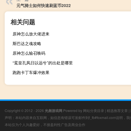
元气骑士如何快速刷蓝币2022
相关问题
原神怎么放大佬进来
斯巴达之魂攻略
原神怎么输召唤码
“鸾皇孔凤日以远兮”的出处是哪里
跑跑卡丁车爆冲效果
Copyright © 2012 - 2026
光彪游戏网
Powered by
网站分类目录
|
精选推荐文章
|
声明：本站内容来自互联网，如信息有错误可发邮件到f_fb#foxmail.com说明
本站仅为个人兴趣爱好，不接盈利性广告及商业合作