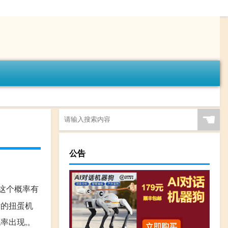
☚
公告
 这个概率有
厅的扭蛋机
率出现,。