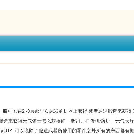
,一般可以在2~3层那里卖武器的机器上获得,或者通过锻造来获得
过锻造来获得元气骑士怎么获得红一拳?1、扭蛋机/熔炉。元气大
白武UZI,可以说除了锻造武器所使用的零件之外所有的东西都有概