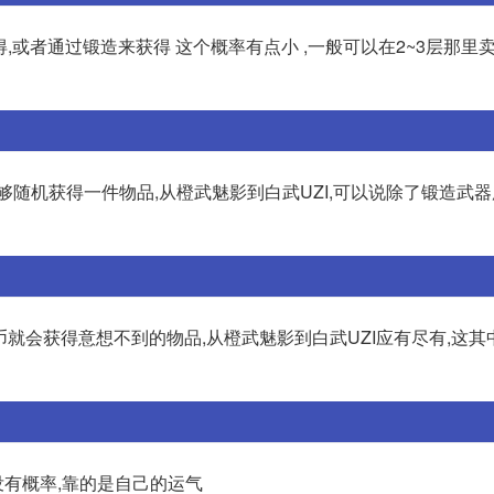
得,或者通过锻造来获得 这个概率有点小 ,一般可以在2~3层那里
够随机获得一件物品,从橙武魅影到白武UZI,可以说除了锻造武
币就会获得意想不到的物品,从橙武魅影到白武UZI应有尽有,这
没有概率,靠的是自己的运气